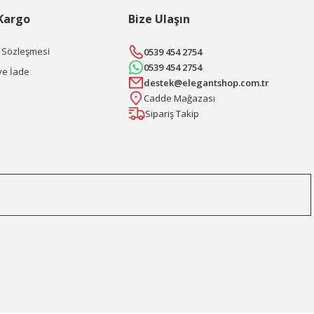
 Kargo
Bize Ulaşın
ş Sözleşmesi
0539 454 2754
0539 454 2754
ve İade
destek@elegantshop.com.tr
Cadde Mağazası
Sipariş Takip