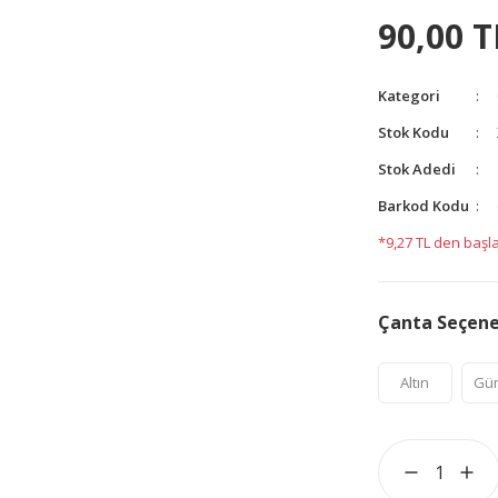
yetersiz gördüğünüz noktaları öneri formunu kullanarak
90,00 T
yapın!
Kategori
Stok Kodu
Stok Adedi
Barkod Kodu
*9,27 TL den başla
Çanta Seçen
Altın
Gü