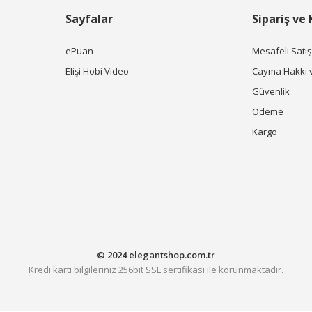
Sayfalar
Sipariş ve
ePuan
Mesafeli Satı
Elişi Hobi Video
Cayma Hakkı 
Güvenlik
Ödeme
Kargo
© 2024 elegantshop.com.tr
Kredi kartı bilgileriniz 256bit SSL sertifikası ile korunmaktadır.