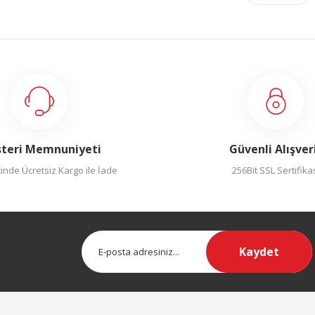
teri Memnuniyeti
Güvenli Alışver
inde Ücretsiz Kargo ile İade
256Bit SSL Sertifika
Kaydet