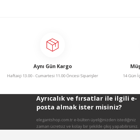
Aynı Gün Kargo
Müş
Haftaiçi 13.00 - Cumartesi 11.00 Öncesi Siparişler
14 Gün İç
Ayrıcalık ve fırsatlar ile ilgili e-
posta almak ister misiniz?
elegantshop.com.tr e-bülten üyeliğinizden istediğiniz
zaman ücretsiz ve kolay bir şekilde çıkış yapabilirsiniz.