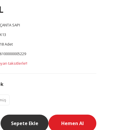
L
ÇANTA SAPI
X13
18 Adet
6100000005229
yan taksitlerle!!
ek
müş
Sepete Ekle
Hemen Al