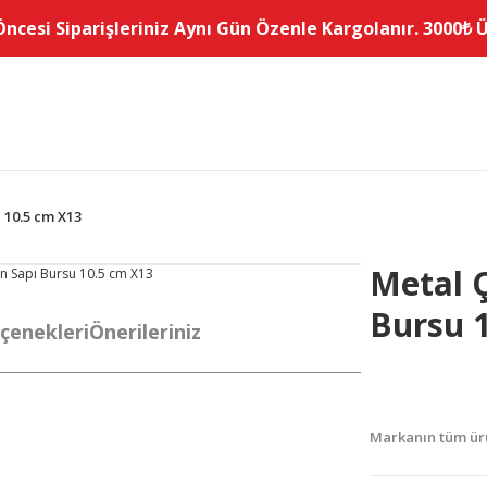
Öncesi Siparişleriniz Aynı Gün Özenle Kargolanır. 3000₺ Üz
 10.5 cm X13
Metal 
Bursu 
çenekleri
Önerileriniz
Markanın tüm ürü