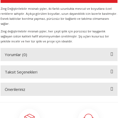
Zing Değiştirilebilir misinalı şişler, iki farklı uzunlukta mevcut ve boyutlara özel
renklere sahiptir. Açıkça görülen boyutlar, uzun dayanıklılık icin lazerle basılmıştır.
A
Esnek kablolar kıvrılma yapmaz, pürüzsüz bir bağlantı ve takılma olmamasını
sağlar.
Zing değiştirilebilir misinalı şişler, her çeşit iplik için pürüzsüz bir kayganlık
sağlayan üstün kaliteli hafif alüminyumdan üretilmiştir. Şiş uçları kusursuz bir
şekilde incelir ve her tür iplik ve proje için idealdir.
ERİ
Yorumlar (0)
LERİ
S
Taksit Seçenekleri
Bu ürüne ilk yorumu siz yapın!
KIŞI
Önerileriniz
Yorum Yaz
ŞI
Bu ürünün fiyat bilgisi, resim, ürün açıklamalarında ve diğer konularda
yetersiz gördüğünüz noktaları öneri formunu kullanarak tarafımıza
iletebilirsiniz.
Görüş ve önerileriniz için teşekkür ederiz.