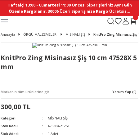
Haftaiçi 13:00 - Cumartesi 11:00 Öncesi Siparişleriniz Aynı Gün
Geri Dön
Geri Dön
Geri Dön
Geri Dön
Geri Dön
Geri Dön
Geri Dön
Geri Dön
Geri Dön
Geri Dön
Geri Dön
Geri Dön
Geri Dön
Geri Dön
Geri Dön
Geri Dön
Geri Dön
Geri Dön
Geri Dön
Geri Dön
Geri Dön
Özenle Kargolanır. 3000₺ Üzeri Siparişinize Kargo Ücretsiz...
İ
EMELERİ
Ş
ER
MELERİ
ÜRÜNLER
NLER
M AKSESUAR
N AKSESUAR
SYON
Anasayfa
ÖRGÜ MALZEMELERİ
MİSİNALI ŞİŞ
KnitPro Zing Misinasız Şi
BLEN
 YASTIKLAR
İ MAKAS
AMA ETİKET
ICI
ne
İ
İ
 MASKESİ
TIKLAR
KASI
GİSİ
MI
Sİ
KnitPro Zing Misinasız Şiş 10 cm 47528X 5
mm
ILARI
ME
MAKARON
RUP DERGİ
I YASTIKLAR
ERİ
K YAPIMI
 - DAİRESEL
ABANI
Markanın tüm ürünlerine git
Yorum Yap (0)
E
NLER
300,00 TL
Kategori
MİSİNALI ŞİŞ
Stok Kodu
47528X-21251
Stok Adedi
1 Adet