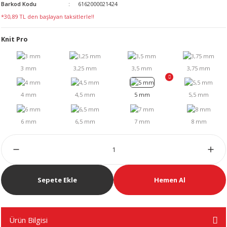
Barkod Kodu
6162000021424
LERİ
*30,89 TL den başlayan taksitlerle!!
Knit Pro
 KENDİR İPİ
LER
Sepete Ekle
Hemen Al
Ürün Bilgisi