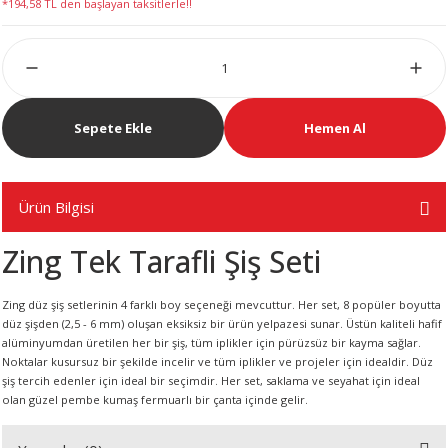
*194,58 TL den başlayan taksitlerle!!
LERİ
Sepete Ekle
Hemen Al
 KENDİR İPİ
Ürün Bilgisi
Zing Tek Tarafli Şiş Seti
LER
Zing düz şiş setlerinin 4 farklı boy seçeneği mevcuttur. Her set, 8 popüler boyutta
düz şişden (2,5 - 6 mm) oluşan eksiksiz bir ürün yelpazesi sunar. Üstün kaliteli hafif
alüminyumdan üretilen her bir şiş, tüm iplikler için pürüzsüz bir kayma sağlar.
Noktalar kusursuz bir şekilde incelir ve tüm iplikler ve projeler için idealdir. Düz
şiş tercih edenler için ideal bir seçimdir. Her set, saklama ve seyahat için ideal
olan güzel pembe kumaş fermuarlı bir çanta içinde gelir.