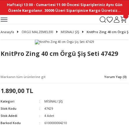
Haftaiçi 13:00 - Cumartesi 11:00 Öncesi Siparişleriniz Aynı Gün
Geri Dön
Geri Dön
Geri Dön
Geri Dön
Geri Dön
Geri Dön
Geri Dön
Geri Dön
Geri Dön
Geri Dön
Geri Dön
Geri Dön
Geri Dön
Geri Dön
Geri Dön
Geri Dön
Geri Dön
Geri Dön
Geri Dön
Geri Dön
Geri Dön
Özenle Kargolanır. 3000₺ Üzeri Siparişinize Kargo Ücretsiz...
İ
EMELERİ
Ş
ER
MELERİ
ÜRÜNLER
NLER
M AKSESUAR
N AKSESUAR
SYON
Anasayfa
ÖRGÜ MALZEMELERİ
MİSİNALI ŞİŞ
KnitPro Zing 40 cm Örgü Şi
BLEN
 YASTIKLAR
İ MAKAS
AMA ETİKET
ICI
ne
İ
İ
 MASKESİ
TIKLAR
KASI
GİSİ
MI
Sİ
KnitPro Zing 40 cm Örgü Şiş Seti 47429
ILARI
ME
MAKARON
RUP DERGİ
Markanın tüm ürünlerine git
Yorum Yap (0)
I YASTIKLAR
ERİ
K YAPIMI
 - DAİRESEL
ABANI
1.890,00 TL
E
NLER
Kategori
MİSİNALI ŞİŞ
Stok Kodu
47429
Stok Adedi
4 Adet
Barkod Kodu
6100000004210