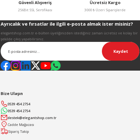
Güvenli Alışveriş
Ücretsiz Kargo
R
256Bit SSL Sertifikası
3000 ₺ Üzeri Siparişlerde
Ayrıcalık ve fırsatlar ile ilgili e-posta almak ister misiniz?
Gönder
elegantshop.com.tr e-bülten üyeliğinizden istediğiniz zaman ücretsiz ve kolay bir
şekilde çıkış yapabilirsiniz.
Kaydet
Bize Ulaşın
0539 454 2754
0539 454 2754
destek@elegantshop.com.tr
Cadde Mağazası
Sipariş Takip