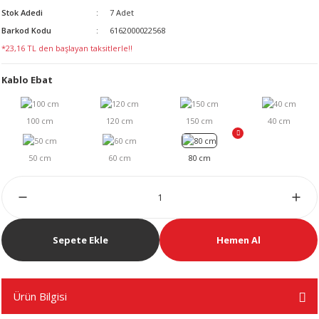
Stok Adedi
7 Adet
LERİ
Barkod Kodu
6162000022568
*23,16 TL den başlayan taksitlerle!!
Kablo Ebat
 KENDİR İPİ
LER
Sepete Ekle
Hemen Al
Ürün Bilgisi