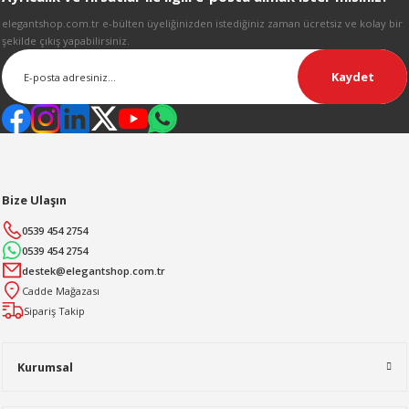
Gönder
elegantshop.com.tr e-bülten üyeliğinizden istediğiniz zaman ücretsiz ve kolay bir
şekilde çıkış yapabilirsiniz.
Kaydet
Bize Ulaşın
0539 454 2754
0539 454 2754
destek@elegantshop.com.tr
Cadde Mağazası
Sipariş Takip
Kurumsal