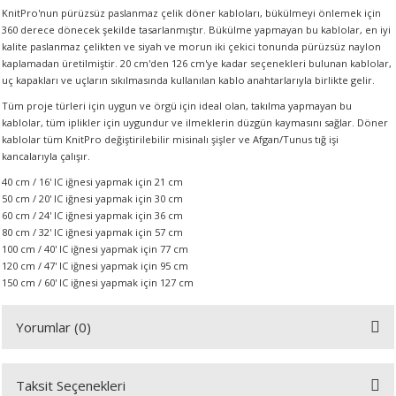
KnitPro'nun pürüzsüz paslanmaz çelik döner kabloları, bükülmeyi önlemek için
360 derece dönecek şekilde tasarlanmıştır. Bükülme yapmayan bu kablolar, en iyi
kalite paslanmaz çelikten ve siyah ve morun iki çekici tonunda pürüzsüz naylon
A
kaplamadan üretilmiştir. 20 cm'den 126 cm'ye kadar seçenekleri bulunan kablolar,
uç kapakları ve uçların sıkılmasında kullanılan kablo anahtarlarıyla birlikte gelir.
Tüm proje türleri için uygun ve örgü için ideal olan, takılma yapmayan bu
kablolar, tüm iplikler için uygundur ve ilmeklerin düzgün kaymasını sağlar. Döner
kablolar tüm KnitPro değiştirilebilir misinalı şişler ve Afgan/Tunus tığ işi
ERİ
kancalarıyla çalışır.
40 cm / 16' IC iğnesi yapmak için 21 cm
LERİ
50 cm / 20' IC iğnesi yapmak için 30 cm
60 cm / 24' IC iğnesi yapmak için 36 cm
S
80 cm / 32' IC iğnesi yapmak için 57 cm
100 cm / 40' IC iğnesi yapmak için 77 cm
120 cm / 47' IC iğnesi yapmak için 95 cm
KIŞI
150 cm / 60' IC iğnesi yapmak için 127 cm
ŞI
Yorumlar (0)
Taksit Seçenekleri