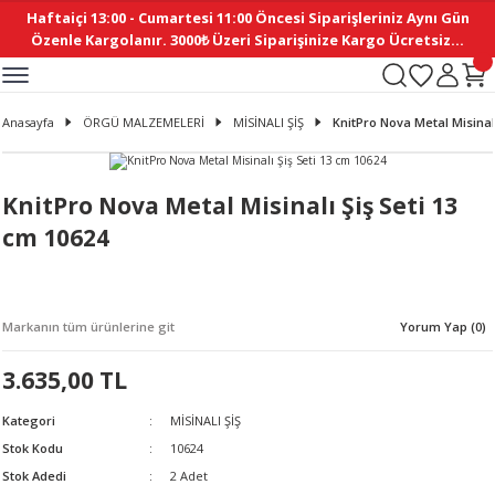
Haftaiçi 13:00 - Cumartesi 11:00 Öncesi Siparişleriniz Aynı Gün
Geri Dön
Geri Dön
Geri Dön
Geri Dön
Geri Dön
Geri Dön
Geri Dön
Geri Dön
Geri Dön
Geri Dön
Geri Dön
Geri Dön
Geri Dön
Geri Dön
Geri Dön
Geri Dön
Geri Dön
Geri Dön
Geri Dön
Geri Dön
Geri Dön
Özenle Kargolanır. 3000₺ Üzeri Siparişinize Kargo Ücretsiz...
İ
EMELERİ
Ş
ER
MELERİ
ÜRÜNLER
NLER
M AKSESUAR
N AKSESUAR
SYON
Anasayfa
ÖRGÜ MALZEMELERİ
MİSİNALI ŞİŞ
KnitPro Nova Metal Misinalı
BLEN
 YASTIKLAR
İ MAKAS
AMA ETİKET
ICI
ne
İ
İ
 MASKESİ
TIKLAR
KASI
GİSİ
MI
Sİ
KnitPro Nova Metal Misinalı Şiş Seti 13
cm 10624
ILARI
ME
MAKARON
RUP DERGİ
I YASTIKLAR
ERİ
K YAPIMI
 - DAİRESEL
ABANI
Markanın tüm ürünlerine git
Yorum Yap (0)
E
NLER
3.635,00 TL
Kategori
MİSİNALI ŞİŞ
Stok Kodu
10624
Stok Adedi
2 Adet