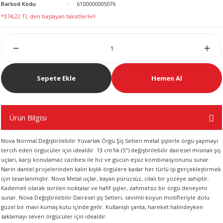
Barkod Kodu
6100000005076
LERİ
*374,22 TL den başlayan taksitlerle!!
Sepete Ekle
Hemen Al
 KENDİR İPİ
Ürün Bilgisi
LER
Nova Normal Değiştirilebilir Yuvarlak Örgü Şiş Setleri metal şişlerle örgü yapmayı
tercih eden örgücüler için idealdir. 13 cm'lik (5") değiştirilebilir dairesel misinalı şiş
uçları, karşı konulamaz cazibesi ile hız ve gücün eşsiz kombinasyonunu sunar.
Narin dantel projelerinden kalın kışlık örgülere kadar her türlü işi gerçekleştirmek
için tasarlanmıştır. Nova Metal uçlar, kayan pürüzsüz, cilalı bir yüzeye sahiptir.
Kademeli olarak sivrilen noktalar ve hafif şişler, zahmetsiz bir örgü deneyimi
sunar. Nova Değiştirilebilir Dairesel şiş Setleri, sevimli koyun motifleriyle dolu
güzel bir mavi kumaş kutu içinde gelir. Kullanışlı çanta, hareket halindeyken
saklamayı seven örgücüler için idealdir.