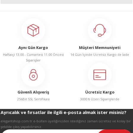
R
Bu ürünün fiyat bilgisi, resim, ürün açıklamalarında ve diğer konularda
yetersiz gördüğünüz noktaları öneri formunu kullanarak tarafımıza
iletebilirsiniz.
Görüş ve önerileriniz için teşekkür ederiz.
Ürün resmi kalitesiz, bozuk veya görüntülenemiyor.
Aynı Gün Kargo
Müşteri Memnuniyeti
Ürün açıklamasında eksik bilgiler bulunuyor.
Haftaiçi 13.00 - Cumartesi 11.00 Öncesi
14 Gün İçinde Ücretsiz Kargo ile İade
Ürün bilgilerinde hatalar bulunuyor.
Siparişler
Ürün fiyatı diğer sitelerden daha pahalı.
Bu ürüne benzer farklı alternatifler olmalı.
Güvenli Alışveriş
Ücretsiz Kargo
256Bit SSL Sertifikası
3000 ₺ Üzeri Siparişlerde
Ayrıcalık ve fırsatlar ile ilgili e-posta almak ister misiniz?
Gönder
elegantshop.com.tr e-bülten üyeliğinizden istediğiniz zaman ücretsiz ve kolay bir
şekilde çıkış yapabilirsiniz.