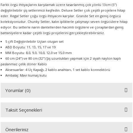
Farklı örgü ihtiyaçlarını karşılamak üzere tasarlanmış çok yönlü 13cm (5")
değiştirilebilir şiş setlerimizi keşfedin. Deluxe Setler çok çeşitli projelere hitap
eder. Regal Setler çoğu örgü ihtiyacını karşılar. Grande Set en geniş örgücü
A
koleksiyonudur. Chunky Setler, kalın ipliklerle çalışmayı seven örgücülere hitap
ediyor. Bu setlerle narin dantellerden hacimli örgülere ve çoraplardan geniş
battaniyelere kadar çeşitli örgü projelerini gerçekleştirebilirsiniz.
5 çift Değiştirilebilir Uçtan oluşan set
ABD Boyutu: 11, 13, 15, 17 ve 19
ERİ
MM Boyutu: 8,0, 9,0, 10,0, 12,0 ve 15,0 mm
60 cm (24") ve 80 cm (32") Şiş uzunlukları yapmak için 2 siyah naylon kaplı
LERİ
paslanmaz çelik döner Kablo
Aksesuarlar: 4 Uç Kapağı, 2 kablo anahtarı, 1 set kablo konnektörü
Ambalaj: Mavi kumaş kutu
S
Yorumlar (0)
KIŞI
ŞI
Taksit Seçenekleri
Bu ürüne ilk yorumu siz yapın!
Önerileriniz
Yorum Yaz