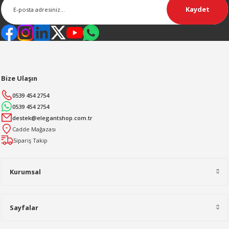
Kaydet
Bize Ulaşın
0539 454 2754
0539 454 2754
destek@elegantshop.com.tr
Cadde Mağazası
Sipariş Takip
Kurumsal
Sayfalar