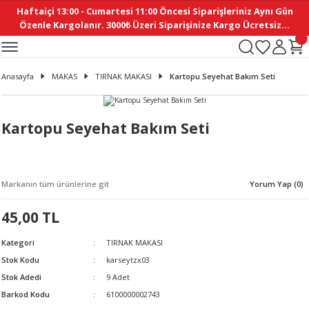
Haftaiçi 13:00 - Cumartesi 11:00 Öncesi Siparişleriniz Aynı Gün
Geri Dön
Geri Dön
Geri Dön
Geri Dön
Geri Dön
Geri Dön
Geri Dön
Geri Dön
Geri Dön
Geri Dön
Geri Dön
Geri Dön
Geri Dön
Geri Dön
Geri Dön
Geri Dön
Geri Dön
Geri Dön
Geri Dön
Geri Dön
Geri Dön
Özenle Kargolanır. 3000₺ Üzeri Siparişinize Kargo Ücretsiz...
İ
EMELERİ
Ş
ER
MELERİ
ÜRÜNLER
NLER
M AKSESUAR
N AKSESUAR
SYON
Anasayfa
MAKAS
TIRNAK MAKASI
Kartopu Seyehat Bakım Seti
BLEN
 YASTIKLAR
İ MAKAS
AMA ETİKET
ICI
ne
İ
İ
 MASKESİ
TIKLAR
KASI
GİSİ
MI
Sİ
Kartopu Seyehat Bakım Seti
ILARI
ME
MAKARON
RUP DERGİ
Markanın tüm ürünlerine git
Yorum Yap (0)
I YASTIKLAR
ERİ
K YAPIMI
 - DAİRESEL
ABANI
45,00 TL
E
NLER
Kategori
TIRNAK MAKASI
Stok Kodu
karseytzx03
Stok Adedi
9 Adet
Barkod Kodu
6100000002743