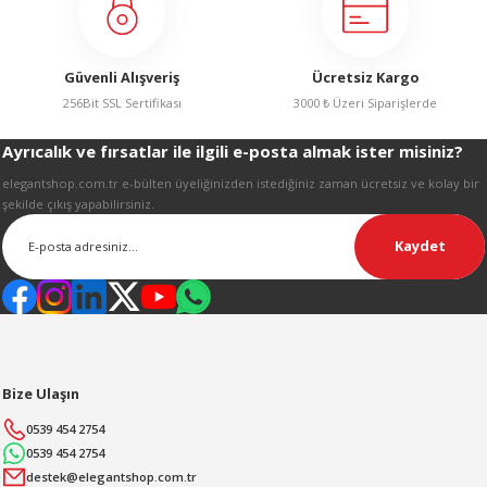
R
Bu ürüne benzer farklı alternatifler olmalı.
Güvenli Alışveriş
Ücretsiz Kargo
256Bit SSL Sertifikası
3000 ₺ Üzeri Siparişlerde
Ayrıcalık ve fırsatlar ile ilgili e-posta almak ister misiniz?
Gönder
elegantshop.com.tr e-bülten üyeliğinizden istediğiniz zaman ücretsiz ve kolay bir
şekilde çıkış yapabilirsiniz.
Kaydet
Bize Ulaşın
0539 454 2754
0539 454 2754
destek@elegantshop.com.tr