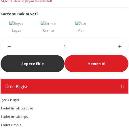
*4,63 TL den başlayan taksitlerle!!
LERİ
Kartopu Bakım Seti
 KENDİR İPİ
Sepete Ekle
Hemen Al
LER
Ürün Bilgisi
İçerik Bilgisi
1 adet tırnak törpüsü
1 adet tırnak klipsi
1 adet cımbız