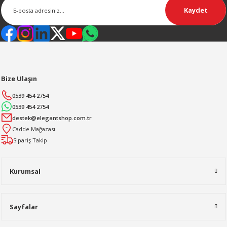
Kaydet
Bize Ulaşın
0539 454 2754
0539 454 2754
destek@elegantshop.com.tr
Cadde Mağazası
Sipariş Takip
Kurumsal
Sayfalar