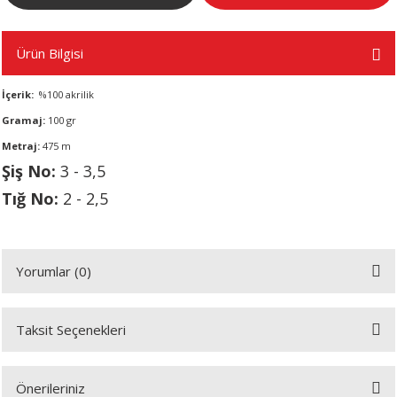
Ürün Bilgisi
A
İçerik:
%100 akrilik
Gramaj:
100 gr
ERİ
Metraj:
475 m
Şiş No:
3 - 3,5
LERİ
Tığ No:
2 - 2,5
S
Yorumlar (0)
KIŞI
ŞI
Taksit Seçenekleri
Bu ürüne ilk yorumu siz yapın!
Önerileriniz
Yorum Yaz