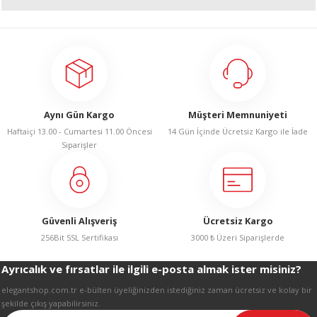
R
Bu ürünün fiyat bilgisi, resim, ürün açıklamalarında ve diğer konularda
yetersiz gördüğünüz noktaları öneri formunu kullanarak tarafımıza
iletebilirsiniz.
Görüş ve önerileriniz için teşekkür ederiz.
Ürün resmi kalitesiz, bozuk veya görüntülenemiyor.
Aynı Gün Kargo
Müşteri Memnuniyeti
Ürün açıklamasında eksik bilgiler bulunuyor.
Haftaiçi 13.00 - Cumartesi 11.00 Öncesi
14 Gün İçinde Ücretsiz Kargo ile İade
Ürün bilgilerinde hatalar bulunuyor.
Siparişler
Ürün fiyatı diğer sitelerden daha pahalı.
Bu ürüne benzer farklı alternatifler olmalı.
Güvenli Alışveriş
Ücretsiz Kargo
256Bit SSL Sertifikası
3000 ₺ Üzeri Siparişlerde
Ayrıcalık ve fırsatlar ile ilgili e-posta almak ister misiniz?
Gönder
elegantshop.com.tr e-bülten üyeliğinizden istediğiniz zaman ücretsiz ve kolay bir
şekilde çıkış yapabilirsiniz.