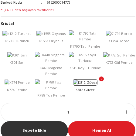
Barkod Kodu
6162000014773
LERİ
*5,66 TL den başlayan taksitlerle!!
Kristal
 KENDİR İPİ
LER
Sepete Ekle
Hemen Al