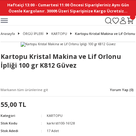
Haftaiçi 13:00 - Cumartesi 11:00 Öncesi Siparişleriniz Aynı Gün
Geri Dön
Geri Dön
Geri Dön
Geri Dön
Geri Dön
Geri Dön
Geri Dön
Geri Dön
Geri Dön
Geri Dön
Geri Dön
Geri Dön
Geri Dön
Geri Dön
Geri Dön
Geri Dön
Geri Dön
Geri Dön
Geri Dön
Geri Dön
Geri Dön
Özenle Kargolanır. 3000₺ Üzeri Siparişinize Kargo Ücretsiz...
İ
EMELERİ
Ş
ER
MELERİ
ÜRÜNLER
NLER
M AKSESUAR
N AKSESUAR
SYON
Anasayfa
ÖRGÜ İPLERİ
KARTOPU
Kartopu Kristal Makina ve Lif Orlonu 
BLEN
 YASTIKLAR
İ MAKAS
AMA ETİKET
ICI
ne
İ
İ
 MASKESİ
TIKLAR
KASI
GİSİ
MI
Sİ
Kartopu Kristal Makina ve Lif Orlonu
İpliği 100 gr K812 Güvez
ILARI
ME
MAKARON
RUP DERGİ
I YASTIKLAR
ERİ
K YAPIMI
 - DAİRESEL
ABANI
Markanın tüm ürünlerine git
Yorum Yap (0)
E
NLER
55,00 TL
Kategori
KARTOPU
Stok Kodu
karkrstl100-16128
Stok Adedi
17 Adet