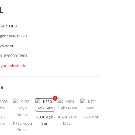
L
KARTOPU
gonca00-15173
28 Adet
6162000013803
yan taksitlerle!!
ca