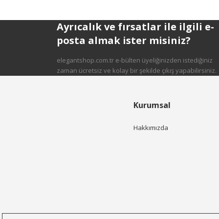
Ayrıcalık ve fırsatlar ile ilgili e-
posta almak ister misiniz?
elegantshop.com.tr e-bülten üyeliğinizden istediğiniz
zaman ücretsiz ve kolay bir şekilde çıkış yapabilirsiniz.
Kurumsal
Hakkımızda