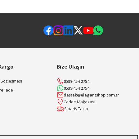
 Kargo
Bize Ulaşın
ş Sözleşmesi
0539 454 2754
0539 454 2754
ve İade
destek@elegantshop.com.tr
Cadde Mağazası
Sipariş Takip