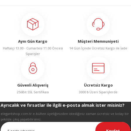
Bu ürünün fiyat bilgisi, resim, ürün açıklamalarında ve diğer konularda
yetersiz gördüğünüz noktaları öneri formunu kullanarak tarafımıza
iletebilirsiniz.
Görüş ve önerileriniz için teşekkür ederiz.
Ürün resmi kalitesiz, bozuk veya görüntülenemiyor.
Aynı Gün Kargo
Müşteri Memnuniyeti
Ürün açıklamasında eksik bilgiler bulunuyor.
Haftaiçi 13.00 - Cumartesi 11.00 Öncesi
14 Gün İçinde Ücretsiz Kargo ile İade
Ürün bilgilerinde hatalar bulunuyor.
Siparişler
Ürün fiyatı diğer sitelerden daha pahalı.
Bu ürüne benzer farklı alternatifler olmalı.
Güvenli Alışveriş
Ücretsiz Kargo
256Bit SSL Sertifikası
3000 ₺ Üzeri Siparişlerde
Ayrıcalık ve fırsatlar ile ilgili e-posta almak ister misiniz?
Gönder
elegantshop.com.tr e-bülten üyeliğinizden istediğiniz zaman ücretsiz ve kolay bir
şekilde çıkış yapabilirsiniz.
Kaydet