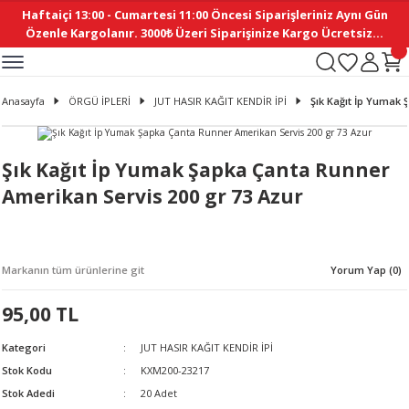
Haftaiçi 13:00 - Cumartesi 11:00 Öncesi Siparişleriniz Aynı Gün
Geri Dön
Geri Dön
Geri Dön
Geri Dön
Geri Dön
Geri Dön
Geri Dön
Geri Dön
Geri Dön
Geri Dön
Geri Dön
Geri Dön
Geri Dön
Geri Dön
Geri Dön
Geri Dön
Geri Dön
Geri Dön
Geri Dön
Geri Dön
Geri Dön
Özenle Kargolanır. 3000₺ Üzeri Siparişinize Kargo Ücretsiz...
İ
EMELERİ
Ş
ER
MELERİ
ÜRÜNLER
NLER
M AKSESUAR
N AKSESUAR
SYON
Anasayfa
ÖRGÜ İPLERİ
JUT HASIR KAĞIT KENDİR İPİ
Şık Kağıt İp Yumak 
BLEN
 YASTIKLAR
İ MAKAS
AMA ETİKET
ICI
ne
İ
İ
 MASKESİ
TIKLAR
KASI
GİSİ
MI
Sİ
Şık Kağıt İp Yumak Şapka Çanta Runner
Amerikan Servis 200 gr 73 Azur
ILARI
ME
MAKARON
RUP DERGİ
I YASTIKLAR
ERİ
K YAPIMI
 - DAİRESEL
ABANI
Markanın tüm ürünlerine git
Yorum Yap (0)
E
NLER
95,00 TL
Kategori
JUT HASIR KAĞIT KENDİR İPİ
Stok Kodu
KXM200-23217
Stok Adedi
20 Adet