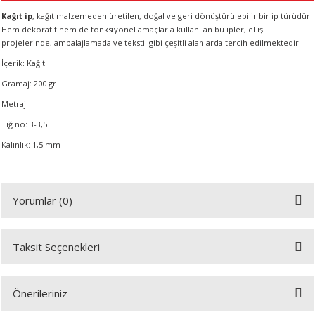
R
Kağıt ip
, kağıt malzemeden üretilen, doğal ve geri dönüştürülebilir bir ip türüdür.
Hem dekoratif hem de fonksiyonel amaçlarla kullanılan bu ipler, el işi
projelerinde, ambalajlamada ve tekstil gibi çeşitli alanlarda tercih edilmektedir.
İçerik: Kağıt
Gramaj: 200 gr
Metraj:
Tığ no: 3-3,5
Kalınlık: 1,5 mm
Yorumlar (0)
Taksit Seçenekleri
Bu ürüne ilk yorumu siz yapın!
Önerileriniz
Yorum Yaz