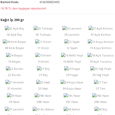
Barkod Kodu
6162000023455
LERİ
*9,78 TL den başlayan taksitlerle!!
Kağıt İp 200 gr
 KENDİR İPİ
LER