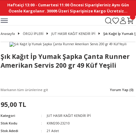
Haftaiçi 13:00 - Cumartesi 11:00 Öncesi Siparişleriniz Aynı Gün
Geri Dön
Geri Dön
Geri Dön
Geri Dön
Geri Dön
Geri Dön
Geri Dön
Geri Dön
Geri Dön
Geri Dön
Geri Dön
Geri Dön
Geri Dön
Geri Dön
Geri Dön
Geri Dön
Geri Dön
Geri Dön
Geri Dön
Geri Dön
Geri Dön
Özenle Kargolanır. 3000₺ Üzeri Siparişinize Kargo Ücretsiz...
İ
EMELERİ
Ş
ER
MELERİ
ÜRÜNLER
NLER
M AKSESUAR
N AKSESUAR
SYON
Anasayfa
ÖRGÜ İPLERİ
JUT HASIR KAĞIT KENDİR İPİ
Şık Kağıt İp Yumak 
BLEN
 YASTIKLAR
İ MAKAS
AMA ETİKET
ICI
ne
İ
İ
 MASKESİ
TIKLAR
KASI
GİSİ
MI
Sİ
Şık Kağıt İp Yumak Şapka Çanta Runner
Amerikan Servis 200 gr 49 Küf Yeşili
ILARI
ME
MAKARON
RUP DERGİ
I YASTIKLAR
ERİ
K YAPIMI
 - DAİRESEL
ABANI
Markanın tüm ürünlerine git
Yorum Yap (0)
E
NLER
95,00 TL
Kategori
JUT HASIR KAĞIT KENDİR İPİ
Stok Kodu
KXM200-23210
Stok Adedi
21 Adet