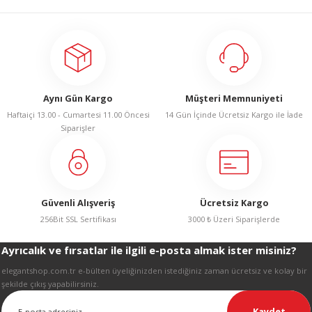
Bu ürünün fiyat bilgisi, resim, ürün açıklamalarında ve diğer konularda
yetersiz gördüğünüz noktaları öneri formunu kullanarak tarafımıza
iletebilirsiniz.
Görüş ve önerileriniz için teşekkür ederiz.
Ürün resmi kalitesiz, bozuk veya görüntülenemiyor.
Aynı Gün Kargo
Müşteri Memnuniyeti
Ürün açıklamasında eksik bilgiler bulunuyor.
Haftaiçi 13.00 - Cumartesi 11.00 Öncesi
14 Gün İçinde Ücretsiz Kargo ile İade
Ürün bilgilerinde hatalar bulunuyor.
Siparişler
Ürün fiyatı diğer sitelerden daha pahalı.
Bu ürüne benzer farklı alternatifler olmalı.
Güvenli Alışveriş
Ücretsiz Kargo
256Bit SSL Sertifikası
3000 ₺ Üzeri Siparişlerde
Ayrıcalık ve fırsatlar ile ilgili e-posta almak ister misiniz?
Gönder
elegantshop.com.tr e-bülten üyeliğinizden istediğiniz zaman ücretsiz ve kolay bir
şekilde çıkış yapabilirsiniz.
Kaydet