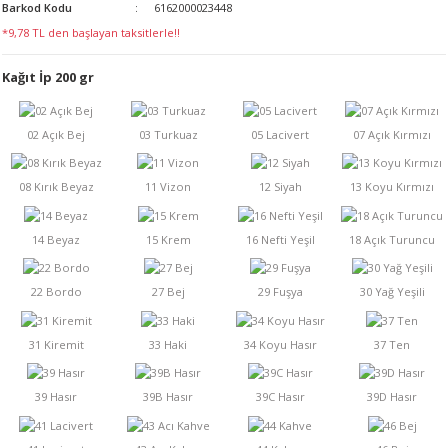
Barkod Kodu
6162000023448
LERİ
*9,78 TL den başlayan taksitlerle!!
Kağıt İp 200 gr
 KENDİR İPİ
LER