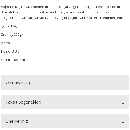
R
Kağıt ip
, kağıt malzemeden üretilen, doğal ve geri dönüştürülebilir bir ip türüdür.
Hem dekoratif hem de fonksiyonel amaçlarla kullanılan bu ipler, el işi
projelerinde, ambalajlamada ve tekstil gibi çeşitli alanlarda tercih edilmektedir.
İçerik: Kağıt
Gramaj: 200 gr
Metraj:
Tığ no: 3-3,5
Kalınlık: 1,5 mm
Yorumlar (0)
Taksit Seçenekleri
Bu ürüne ilk yorumu siz yapın!
Önerileriniz
Yorum Yaz