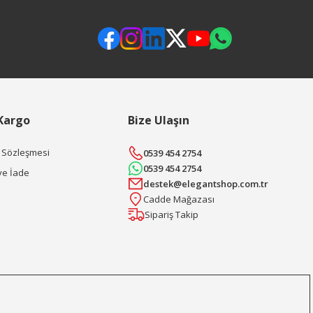
 Kargo
Bize Ulaşın
ş Sözleşmesi
0539 454 2754
0539 454 2754
ve İade
destek@elegantshop.com.tr
Cadde Mağazası
Sipariş Takip