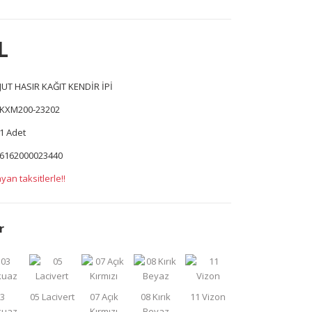
L
JUT HASIR KAĞIT KENDİR İPİ
KXM200-23202
1 Adet
6162000023440
yan taksitlerle!!
r