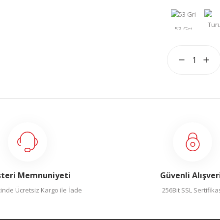
teri Memnuniyeti
Güvenli Alışver
inde Ücretsiz Kargo ile İade
256Bit SSL Sertifika