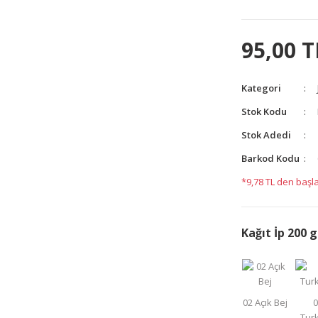
95,00 T
Kategori
Stok Kodu
Stok Adedi
yetersiz gördüğünüz noktaları öneri formunu kullanarak
yapın!
Barkod Kodu
*9,78 TL den başla
Kağıt İp 200 g