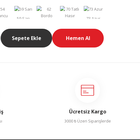
Sepete Ekle
Hemen Al
iş
Ücretsiz Kargo
sı
3000 ₺ Üzeri Siparişlerde