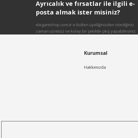
Ayrıcalık ve fırsatlar ile ilgili e-
posta almak ister misiniz?
elegantshop.com.tr e-bülten üyeliğinizden istediğiniz
zaman ücretsiz ve kolay bir şekilde çıkış yapabilirsiniz.
Kurumsal
Hakkımızda