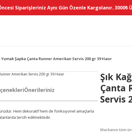
Öncesi Siparişleriniz Aynı Gün Özenle Kargolanır. 3000₺ Üz
İp Yumak Şapka Çanta Runner Amerikan Servis 200 gr 39 Hasır
Şık Ka
Çanta 
çenekleri
Önerileriniz
Servis 
p türüdür. Hem dekoratif hem de fonksiyonel amaçlarla
 alanlarda tercih edilmektedir.
Markanın tüm ürü