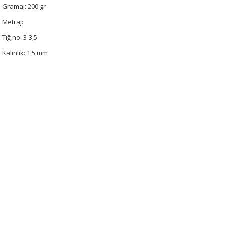
Gramaj: 200 gr
Metraj:
Tığ no: 3-3,5
Kalınlık: 1,5 mm
Bu ürünün fiyat bilgisi, resim, ürün açıklamalarında ve diğer konularda 
tarafımıza iletebilirsiniz.
Bu ürüne ilk yorumu siz 
Görüş ve önerileriniz için teşekkür ederiz.
Yorum Yaz
Ürün resmi kalitesiz, bozuk veya görüntülenemiyor.
Ürün açıklamasında eksik bilgiler bulunuyor.
Ürün bilgilerinde hatalar bulunuyor.
Ürün fiyatı diğer sitelerden daha pahalı.
Bu ürüne benzer farklı alternatifler olmalı.