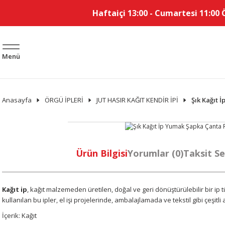
Haftaiçi 13:00 - Cumartesi 11:00 
Menü
Anasayfa
ÖRGÜ İPLERİ
JUT HASIR KAĞIT KENDİR İPİ
Şık Kağıt 
Ürün Bilgisi
Yorumlar (0)
Taksit Se
Kağıt ip
, kağıt malzemeden üretilen, doğal ve geri dönüştürülebilir bir i
kullanılan bu ipler, el işi projelerinde, ambalajlamada ve tekstil gibi çeşitli
İçerik: Kağıt