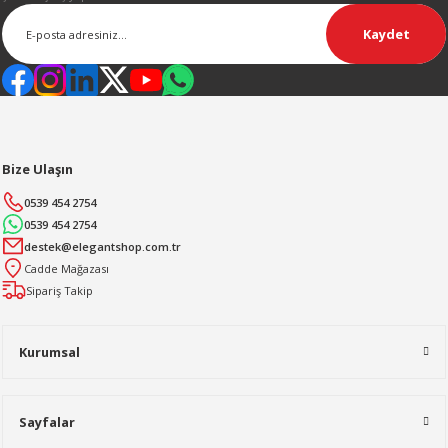
Kaydet
Bize Ulaşın
0539 454 2754
0539 454 2754
destek@elegantshop.com.tr
Cadde Mağazası
Sipariş Takip
Kurumsal
Sayfalar