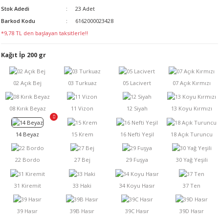
Stok Adedi
23 Adet
LERİ
Barkod Kodu
6162000023428
*9,78 TL den başlayan taksitlerle!!
Kağıt İp 200 gr
 KENDİR İPİ
LER