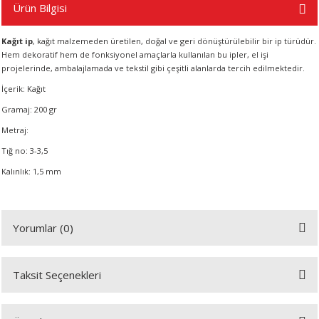
R
Ürün Bilgisi
Kağıt ip
, kağıt malzemeden üretilen, doğal ve geri dönüştürülebilir bir ip türüdür.
Hem dekoratif hem de fonksiyonel amaçlarla kullanılan bu ipler, el işi
projelerinde, ambalajlamada ve tekstil gibi çeşitli alanlarda tercih edilmektedir.
İçerik: Kağıt
Gramaj: 200 gr
Metraj:
Tığ no: 3-3,5
Kalınlık: 1,5 mm
Yorumlar (0)
Taksit Seçenekleri
Bu ürüne ilk yorumu siz yapın!