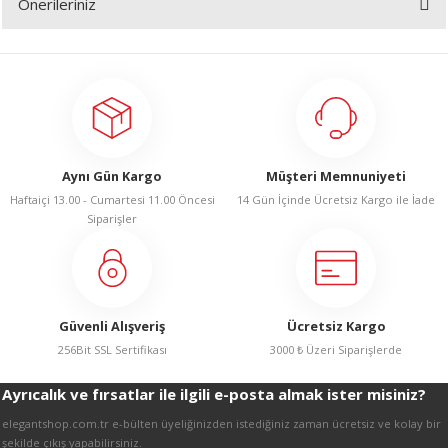
Önerileriniz
Yorum Yaz
Bu ürünün fiyat bilgisi, resim, ürün açıklamalarında ve diğer konularda
yetersiz gördüğünüz noktaları öneri formunu kullanarak tarafımıza
iletebilirsiniz.
Görüş ve önerileriniz için teşekkür ederiz.
Ürün resmi kalitesiz, bozuk veya görüntülenemiyor.
Aynı Gün Kargo
Müşteri Memnuniyeti
Ürün açıklamasında eksik bilgiler bulunuyor.
Haftaiçi 13.00 - Cumartesi 11.00 Öncesi
14 Gün İçinde Ücretsiz Kargo ile İade
Ürün bilgilerinde hatalar bulunuyor.
Siparişler
Ürün fiyatı diğer sitelerden daha pahalı.
Bu ürüne benzer farklı alternatifler olmalı.
Güvenli Alışveriş
Ücretsiz Kargo
256Bit SSL Sertifikası
3000 ₺ Üzeri Siparişlerde
Ayrıcalık ve fırsatlar ile ilgili e-posta almak ister misiniz?
Gönder
elegantshop.com.tr e-bülten üyeliğinizden istediğiniz zaman ücretsiz ve kolay bir
şekilde çıkış yapabilirsiniz.