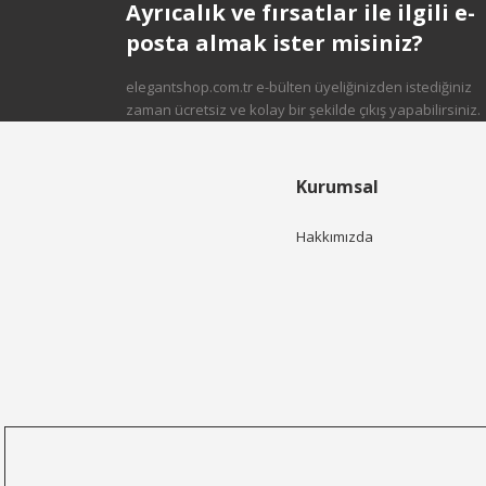
Ayrıcalık ve fırsatlar ile ilgili e-
posta almak ister misiniz?
elegantshop.com.tr e-bülten üyeliğinizden istediğiniz
zaman ücretsiz ve kolay bir şekilde çıkış yapabilirsiniz.
Kurumsal
Hakkımızda