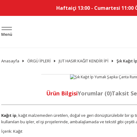
Haftaiçi 13:00 - Cumartesi 11:00 
Menü
Anasayfa
ÖRGÜ İPLERİ
JUT HASIR KAĞIT KENDİR İPİ
Şık Kağıt 
Ürün Bilgisi
Yorumlar (0)
Taksit Se
Kağıt ip
, kağıt malzemeden üretilen, doğal ve geri dönüştürülebilir bir i
kullanılan bu ipler, el işi projelerinde, ambalajlamada ve tekstil gibi çeşitli
İçerik: Kağıt