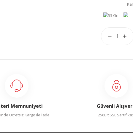
teri Memnuniyeti
Güvenli Alışver
inde Ücretsiz Kargo ile İade
256Bit SSL Sertifika