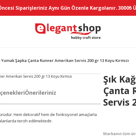
Öncesi Siparişleriniz Aynı Gün Özenle Kargolanır. 3000₺ Üz
İp Yumak Şapka Çanta Runner Amerikan Servis 200 gr 13 Koyu Kırmızı
Şık Ka
Çanta 
çenekleri
Önerileriniz
Servis 
p türüdür. Hem dekoratif hem de fonksiyonel amaçlarla
 alanlarda tercih edilmektedir.
Markanın tüm ürü