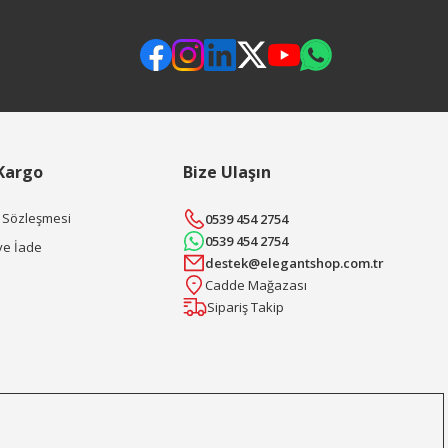
 Kargo
Bize Ulaşın
ş Sözleşmesi
0539 454 2754
0539 454 2754
ve İade
destek@elegantshop.com.tr
Cadde Mağazası
Sipariş Takip