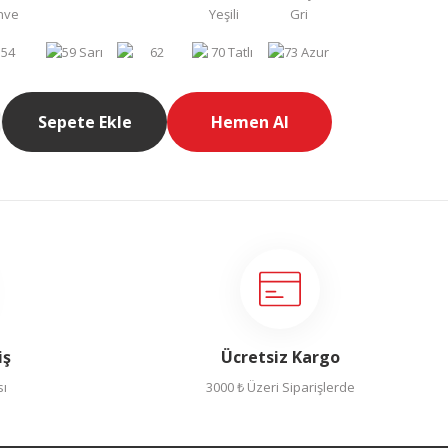
Sepete Ekle
Hemen Al
iş
Ücretsiz Kargo
sı
3000 ₺ Üzeri Siparişlerde