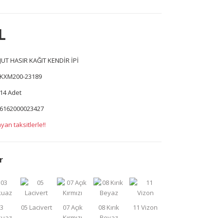
L
JUT HASIR KAĞIT KENDİR İPİ
KXM200-23189
14 Adet
6162000023427
yan taksitlerle!!
r