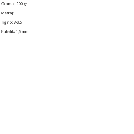
Gramaj: 200 gr
Metraj:
Tığ no: 3-3,5
Kalınlık: 1,5 mm
Bu ürünün fiyat bilgisi, resim, ürün açıklamalarında ve diğer konularda 
tarafımıza iletebilirsiniz.
Bu ürüne ilk yorumu siz 
Görüş ve önerileriniz için teşekkür ederiz.
Yorum Yaz
Ürün resmi kalitesiz, bozuk veya görüntülenemiyor.
Ürün açıklamasında eksik bilgiler bulunuyor.
Ürün bilgilerinde hatalar bulunuyor.
Ürün fiyatı diğer sitelerden daha pahalı.
Bu ürüne benzer farklı alternatifler olmalı.