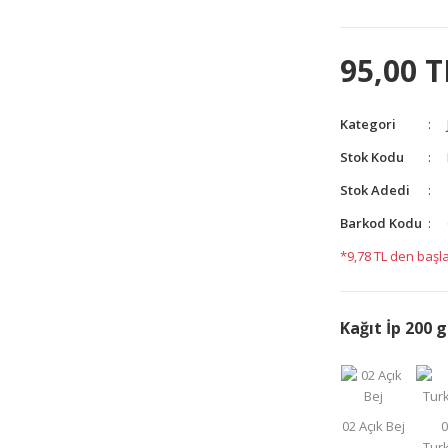
95,00 T
Kategori
Stok Kodu
Stok Adedi
yetersiz gördüğünüz noktaları öneri formunu kullanarak
yapın!
Barkod Kodu
*9,78 TL den başla
Kağıt İp 200 g