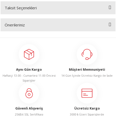
Taksit Seçenekleri
Bu ürüne ilk yorumu siz yapın!
A
Önerileriniz
Yorum Yaz
Bu ürünün fiyat bilgisi, resim, ürün açıklamalarında ve diğer konularda
yetersiz gördüğünüz noktaları öneri formunu kullanarak tarafımıza
ERİ
iletebilirsiniz.
Görüş ve önerileriniz için teşekkür ederiz.
LERİ
Ürün resmi kalitesiz, bozuk veya görüntülenemiyor.
S
Aynı Gün Kargo
Müşteri Memnuniyeti
Ürün açıklamasında eksik bilgiler bulunuyor.
Haftaiçi 13.00 - Cumartesi 11.00 Öncesi
14 Gün İçinde Ücretsiz Kargo ile İade
Ürün bilgilerinde hatalar bulunuyor.
KIŞI
Siparişler
Ürün fiyatı diğer sitelerden daha pahalı.
ŞI
Bu ürüne benzer farklı alternatifler olmalı.
Güvenli Alışveriş
Ücretsiz Kargo
256Bit SSL Sertifikası
3000 ₺ Üzeri Siparişlerde