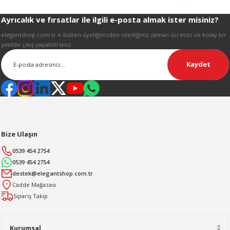
R
Ayrıcalık ve fırsatlar ile ilgili e-posta almak ister misiniz?
Gönder
elegantshop.com.tr e-bülten üyeliğinizden istediğiniz zaman ücretsiz ve kolay bir
şekilde çıkış yapabilirsiniz.
Kaydet
Bize Ulaşın
0539 454 2754
0539 454 2754
destek@elegantshop.com.tr
Cadde Mağazası
Sipariş Takip
Kurumsal