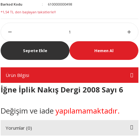
Barkod Kodu
6100000000498
LERİ
*1,54 TL den başlayan taksitlerle!!
Sepete Ekle
Hemen Al
 KENDİR İPİ
Ürün Bilgisi
LER
İğne İplik Nakış Dergi 2008 Sayı 6
Değişim ve iade
yapılamamaktadır.
Yorumlar (0)