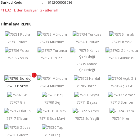
Barkod Kodu
6162000002086
LERİ
*11,32 TL den başlayan taksitlerle!!
Himalaya RENK
 KENDİR İPİ
LER