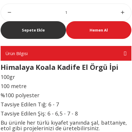
A
Sepete Ekle
Hemen Al
ERİ
Ürün Bilgisi
LERİ
Himalaya Koala Kadife El Örgü İpi
100gr
S
100 metre
KIŞI
%100 polyester
Tavsiye Edilen Tığ: 6 - 7
ŞI
Tavsiye Edilen Şiş: 6 - 6,5 - 7 - 8
Bu ürünle her türlü kıyafet yanında şal, battaniye,
etol gibi projelerinizi de üretebilirsiniz.