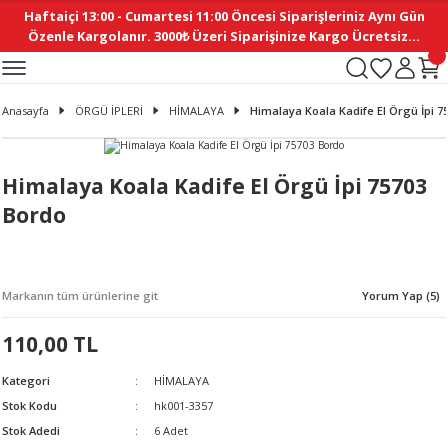
Haftaiçi 13:00 - Cumartesi 11:00 Öncesi Siparişleriniz Aynı Gün
Geri Dön
Geri Dön
Geri Dön
Geri Dön
Geri Dön
Geri Dön
Geri Dön
Geri Dön
Geri Dön
Geri Dön
Geri Dön
Geri Dön
Geri Dön
Geri Dön
Geri Dön
Geri Dön
Geri Dön
Geri Dön
Geri Dön
Geri Dön
Geri Dön
Özenle Kargolanır. 3000₺ Üzeri Siparişinize Kargo Ücretsiz...
İ
EMELERİ
Ş
ER
MELERİ
ÜRÜNLER
NLER
M AKSESUAR
N AKSESUAR
SYON
Anasayfa
ÖRGÜ İPLERİ
HİMALAYA
Himalaya Koala Kadife El Örgü İpi 7
BLEN
 YASTIKLAR
İ MAKAS
AMA ETİKET
ICI
ne
İ
İ
 MASKESİ
TIKLAR
KASI
GİSİ
MI
Sİ
Himalaya Koala Kadife El Örgü İpi 75703
Bordo
ILARI
ME
MAKARON
RUP DERGİ
I YASTIKLAR
ERİ
K YAPIMI
 - DAİRESEL
ABANI
Markanın tüm ürünlerine git
Yorum Yap (5)
E
NLER
110,00 TL
Kategori
HİMALAYA
Stok Kodu
hk001-3357
Stok Adedi
6 Adet