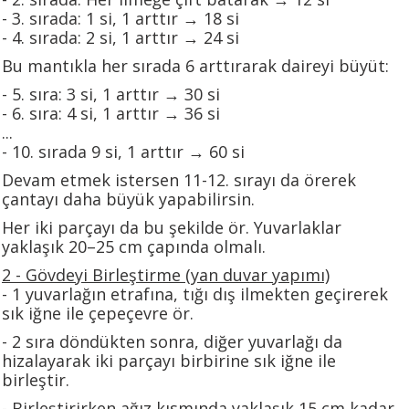
- 3. sırada: 1 si, 1 arttır → 18 si
- 4. sırada: 2 si, 1 arttır → 24 si
Bu mantıkla her sırada 6 arttırarak daireyi büyüt:
- 5. sıra: 3 si, 1 arttır → 30 si
- 6. sıra: 4 si, 1 arttır → 36 si
...
- 10. sırada 9 si, 1 arttır → 60 si
Devam etmek istersen 11-12. sırayı da örerek
çantayı daha büyük yapabilirsin.
Her iki parçayı da bu şekilde ör. Yuvarlaklar
yaklaşık 20–25 cm çapında olmalı.
2️ - Gövdeyi Birleştirme (yan duvar yapımı)
- 1 yuvarlağın etrafına, tığı dış ilmekten geçirerek
sık iğne ile çepeçevre ör.
- 2 sıra döndükten sonra, diğer yuvarlağı da
hizalayarak iki parçayı birbirine sık iğne ile
birleştir.
- Birleştirirken ağız kısmında yaklaşık 15 cm kadar