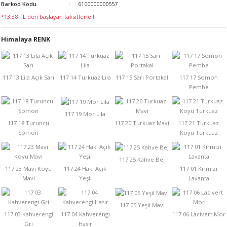
Barkod Kodu
6100000000557
LERİ
*13,38 TL den başlayan taksitlerle!!
Himalaya RENK
 KENDİR İPİ
LER