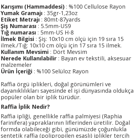
Karışımı (Hammaddesi)
: %100 Cellulose Rayon
Yumak Gramajı
: 35gr-1,23oz
Etiket Metrajı
: 80mt-87yards
Şiş Numarası
: 5.5mm-US9
Tığ numarası
: 5mm-US H-8
İlmek Bilgisi
: Şiş: 10x10 cm ölçü için 19 sıra 15
ilmek./Tığ: 10x10 cm ölçü için 17 sıra 15 ilmek.
Kullanım Mevsimi
: Dört Mevsim
Nerede Kullanılabilir
: Bayan ev tekstili, aksesuar
malzemeler
Ürün İçeriği
: %100 Selüloz Rayon
Raffia örgü iplikleri, doğal görünümleri ve
dayanıklılıkları sayesinde el işi dünyasında oldukça
popüler olan bir iplik türüdür.
Raffia İplik Nedir?
Raffia ipliği, genellikle raffia palmiyesi (Raphia
farinifera) yapraklarının liflerinden üretilir. Doğal
formda olabileceği gibi, günümüzde çoğunlukla
sentetik raffia (polipropilen esaslı) iplikler tercih