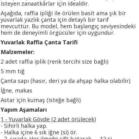
isteyen zanaatkârlar için idealdir.
Aşağıda, raffia ipliği ile örülen basit ama şık bir
yuvarlak yazlık çanta için detaylı bir tarif
mevcuttur. Bu model, hem başlangıç seviyesindeki
hem de deneyimli örgücüler için uygundur.
Yuvarlak Raffia Çanta Tarifi
Malzemeler:
2 adet raffia iplik (renk tercihi size bağlı)
5 mm tığ
Çanta sapı (hasır, deri ya da ahşap halka olabilir)
İğne, makas
Astar için kumaş (isteğe bağlı)
Yapım Aşamaları
1️ - Yuvarlak Gövde (2 adet örülecek)
- Sihirli halka yap.
- Halka içine 6 sık iğne (si) ör.
- 2. sırada: Her ilmeğe çift batarak → 12 si