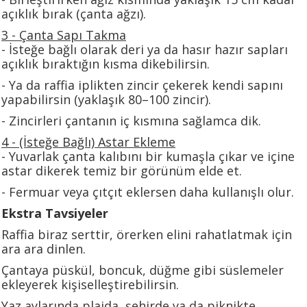
açıklık bırak (çanta ağzı).
3️ - Çanta Sapı Takma
- İsteğe bağlı olarak deri ya da hasır hazır sapları
açıklık bıraktığın kısma dikebilirsin.
- Ya da raffia iplikten zincir çekerek kendi sapını
yapabilirsin (yaklaşık 80–100 zincir).
- Zincirleri çantanın iç kısmına sağlamca dik.
4️ - (İsteğe Bağlı) Astar Ekleme
- Yuvarlak çanta kalıbını bir kumaşla çıkar ve içine
astar dikerek temiz bir görünüm elde et.
- Fermuar veya çıtçıt eklersen daha kullanışlı olur.
Ekstra Tavsiyeler
Raffia biraz serttir, örerken elini rahatlatmak için
ara ara dinlen.
Çantaya püskül, boncuk, düğme gibi süslemeler
ekleyerek kişiselleştirebilirsin.
Yaz aylarında plajda, şehirde ya da piknikte