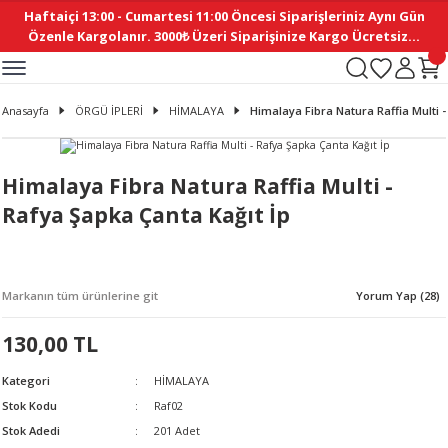
Haftaiçi 13:00 - Cumartesi 11:00 Öncesi Siparişleriniz Aynı Gün
Geri Dön
Geri Dön
Geri Dön
Geri Dön
Geri Dön
Geri Dön
Geri Dön
Geri Dön
Geri Dön
Geri Dön
Geri Dön
Geri Dön
Geri Dön
Geri Dön
Geri Dön
Geri Dön
Geri Dön
Geri Dön
Geri Dön
Geri Dön
Geri Dön
Özenle Kargolanır. 3000₺ Üzeri Siparişinize Kargo Ücretsiz...
İ
EMELERİ
Ş
ER
MELERİ
ÜRÜNLER
NLER
M AKSESUAR
N AKSESUAR
SYON
Anasayfa
ÖRGÜ İPLERİ
HİMALAYA
Himalaya Fibra Natura Raffia Multi -
BLEN
 YASTIKLAR
İ MAKAS
AMA ETİKET
ICI
ne
İ
İ
 MASKESİ
TIKLAR
KASI
GİSİ
MI
Sİ
Himalaya Fibra Natura Raffia Multi -
Rafya Şapka Çanta Kağıt İp
ILARI
ME
MAKARON
RUP DERGİ
I YASTIKLAR
ERİ
K YAPIMI
 - DAİRESEL
ABANI
Markanın tüm ürünlerine git
Yorum Yap (28)
E
NLER
130,00 TL
Kategori
HİMALAYA
Stok Kodu
Raf02
Stok Adedi
201 Adet