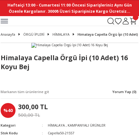
Haftaiçi 13:00 - Cumartesi 11:00 Öncesi Siparişleriniz Aynı Gün
Geri Dön
Geri Dön
Geri Dön
Geri Dön
Geri Dön
Geri Dön
Geri Dön
Geri Dön
Geri Dön
Geri Dön
Geri Dön
Geri Dön
Geri Dön
Geri Dön
Geri Dön
Geri Dön
Geri Dön
Geri Dön
Geri Dön
Geri Dön
Geri Dön
Özenle Kargolanır. 3000₺ Üzeri Siparişinize Kargo Ücretsiz...
İ
EMELERİ
Ş
ER
MELERİ
ÜRÜNLER
NLER
M AKSESUAR
N AKSESUAR
SYON
Anasayfa
ÖRGÜ İPLERİ
HİMALAYA
Himalaya Capella Örgü İpi (10 Adet)
BLEN
 YASTIKLAR
İ MAKAS
AMA ETİKET
ICI
ne
İ
İ
 MASKESİ
TIKLAR
KASI
GİSİ
MI
Sİ
Himalaya Capella Örgü İpi (10 Adet) 16
Koyu Bej
ILARI
ME
MAKARON
RUP DERGİ
I YASTIKLAR
ERİ
K YAPIMI
 - DAİRESEL
ABANI
Markanın tüm ürünlerine git
Yorum Yap (0)
E
NLER
300,00 TL
%40
500,00 TL
Kategori
HİMALAYA
,
KAMPANYALI ÜRÜNLER
Stok Kodu
Capella50-21557