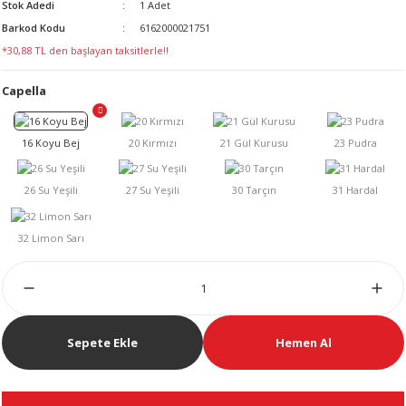
Stok Adedi
1 Adet
LERİ
Barkod Kodu
6162000021751
*30,88 TL den başlayan taksitlerle!!
Capella
 KENDİR İPİ
LER
Sepete Ekle
Hemen Al