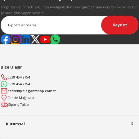
Gönder
elegantshop.com.tr e-bülten üyeliğinizden istediğiniz zaman ücretsiz ve kolay bir
şekilde çıkış yapabilirsiniz.
Kaydet
Bize Ulaşın
0539 454 2754
0539 454 2754
destek@elegantshop.com.tr
Cadde Mağazası
Sipariş Takip
Kurumsal