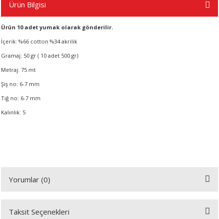
Ürün Bilgisi
Ürün 10 adet yumak olarak gönderilir.
A
İçerik: %66 cotton %34 akrilik
Gramaj: 50 gr ( 10 adet 500 gr)
Metraj: 75 mt
ERİ
Şiş no: 6-7 mm
Tığ no: 6-7 mm
LERİ
Kalınlık: 5
S
KIŞI
ŞI
Yorumlar (0)
Taksit Seçenekleri
Bu ürüne ilk yorumu siz yapın!