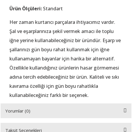
Ürün Ölçüleri:
Standart
A
Her zaman kurtarıcı parçalara ihtiyacımız vardır.
Şal ve eşarplarınıza şekil vermek amacı ile toplu
iğne yerine kullanabileceğiniz bir üründür. Eşarp ve
ERİ
şallarınızı gün boyu rahat kullanmak için iğne
kullanamayan bayanlar için harika bir alternatif.
LERİ
Özellikle kullandığınız ürünlerin hasar görmemesi
adına tercih edebileceğiniz bir ürün. Kaliteli ve sıkı
S
kavrama özelliği için gün boyu rahatlıkla
KIŞI
kullanabileceğiniz farklı bir seçenek.
ŞI
Yorumlar (0)
Taksit Seçenekleri