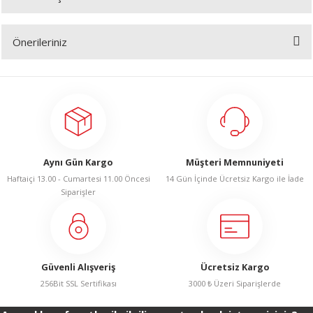
Bu ürüne ilk yorumu siz yapın!
R
Önerileriniz
Yorum Yaz
Bu ürünün fiyat bilgisi, resim, ürün açıklamalarında ve diğer konularda
yetersiz gördüğünüz noktaları öneri formunu kullanarak tarafımıza
iletebilirsiniz.
Görüş ve önerileriniz için teşekkür ederiz.
Ürün resmi kalitesiz, bozuk veya görüntülenemiyor.
Aynı Gün Kargo
Müşteri Memnuniyeti
Ürün açıklamasında eksik bilgiler bulunuyor.
Haftaiçi 13.00 - Cumartesi 11.00 Öncesi
14 Gün İçinde Ücretsiz Kargo ile İade
Ürün bilgilerinde hatalar bulunuyor.
Siparişler
Ürün fiyatı diğer sitelerden daha pahalı.
Bu ürüne benzer farklı alternatifler olmalı.
Güvenli Alışveriş
Ücretsiz Kargo
256Bit SSL Sertifikası
3000 ₺ Üzeri Siparişlerde