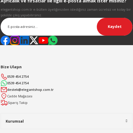
Ayrıcalık ve fırsatlar ile ilgili e-posta almak ister misiniz?
Gönder
elegantshop.com.tr e-bülten üyeliğinizden istediğiniz zaman ücretsiz ve kolay bir
şekilde çıkış yapabilirsiniz.
Kaydet
Bize Ulaşın
0539 454 2754
0539 454 2754
destek@elegantshop.com.tr
Cadde Mağazası
Sipariş Takip
Kurumsal