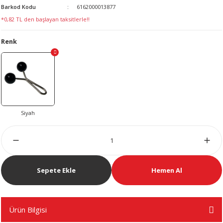
Barkod Kodu
6162000013877
LERİ
*0,82 TL den başlayan taksitlerle!!
Renk
 KENDİR İPİ
LER
Sepete Ekle
Hemen Al
Ürün Bilgisi