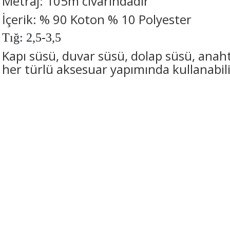
Metraj: 105m civarındadır
İçerik: % 90 Koton
% 10 Polyester
Tığ: 2,5-3,5
Kapı süsü, duvar süsü, dolap süsü, anaht
her türlü aksesuar yapımında kullanabili
Bu ürünün fiyat bilgisi, resim, ürün açıklamalarında ve diğer konularda 
tarafımıza iletebilirsiniz.
Görüş ve önerileriniz için teşekkür ederiz.
Harika
Ürün resmi kalitesiz, bozuk veya görüntülenemiyor.
E... Y... | 08/02/2022
Ürün açıklamasında eksik bilgiler bulunuyor.
Ürün bilgilerinde hatalar bulunuyor.
Yorum Yaz
Ürün fiyatı diğer sitelerden daha pahalı.
Bu ürüne benzer farklı alternatifler olmalı.