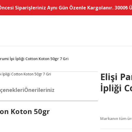
Öncesi Siparişleriniz Aynı Gün Özenle Kargolanır. 3000₺ Üz
umi İpi İpliği Cotton Koton 50gr 7 Gri
Elişi 
İpliği 
çenekleri
Önerileriniz
ton Koton 50gr
Markanın tüm ürü