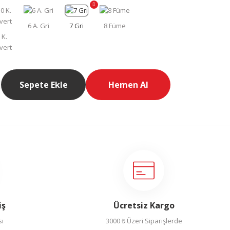
Sepete Ekle
Hemen Al
iş
Ücretsiz Kargo
sı
3000 ₺ Üzeri Siparişlerde