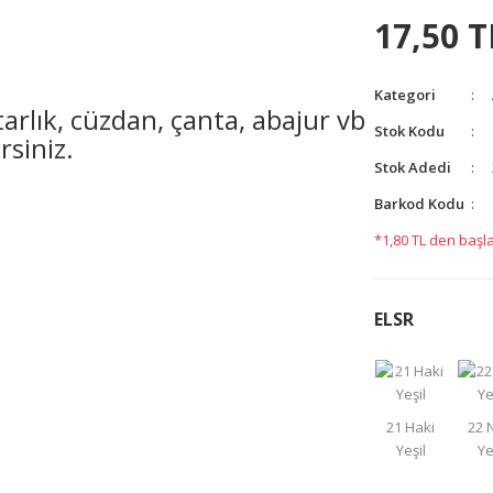
17,50 T
Kategori
arlık, cüzdan, çanta, abajur vb
Stok Kodu
rsiniz.
Stok Adedi
Barkod Kodu
yetersiz gördüğünüz noktaları öneri formunu kullanarak
*1,80 TL den başla
ELSR