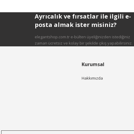
Ayrıcalık ve fırsatlar ile ilgili e-
posta almak ister misiniz?
elegantshop.com.tr e-bülten üyeliğinizden istediğiniz
zaman ücretsiz ve kolay bir şekilde çıkış yapabilirsiniz.
Kurumsal
Hakkımızda