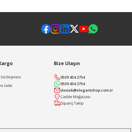
 Kargo
Bize Ulaşın
ş Sözleşmesi
0539 454 2754
0539 454 2754
ve İade
destek@elegantshop.com.tr
Cadde Mağazası
Sipariş Takip