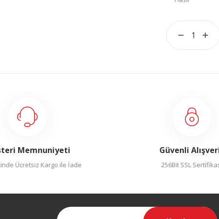
teri Memnuniyeti
Güvenli Alışver
inde Ücretsiz Kargo ile İade
256Bit SSL Sertifika