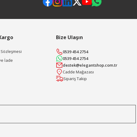
 Kargo
Bize Ulaşın
ş Sözleşmesi
0539 454 2754
0539 454 2754
ve İade
destek@elegantshop.com.tr
Cadde Mağazası
Sipariş Takip