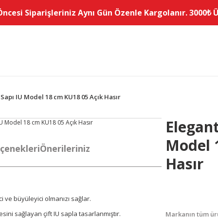
Öncesi Siparişleriniz Aynı Gün Özenle Kargolanır. 3000₺ Üz
Sapı IU Model 18 cm KU18 05 Açık Hasır
Elegan
Model 
çenekleri
Önerileriniz
Hasır
ci ve büyüleyici olmanızı sağlar.
ini sağlayan çift IU sapla tasarlanmıştır.
Markanın tüm ürü