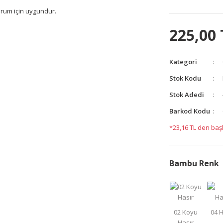
durum için uygundur.
225,00 
yetersiz gördüğünüz noktaları öneri formunu kullanarak
yapın!
Kategori
Stok Kodu
Stok Adedi
Barkod Kodu
*23,16 TL den başl
Bambu Renk