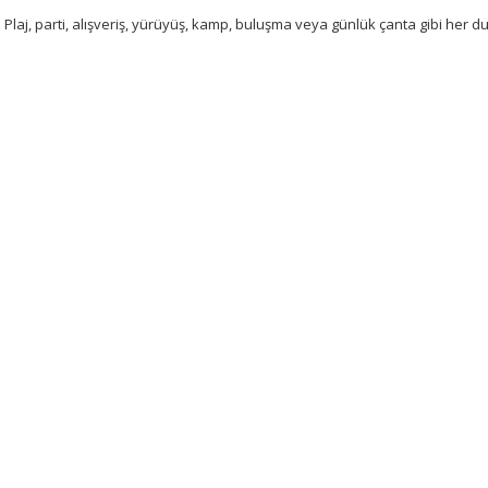
Plaj, parti, alışveriş, yürüyüş, kamp, ​​buluşma veya günlük çanta gibi her 
Bu ürünün fiyat bilgisi, resim, ürün açıklamalarında ve diğer konularda 
tarafımıza iletebilirsiniz.
Bu ürüne ilk yorumu siz 
Görüş ve önerileriniz için teşekkür ederiz.
Yorum Yaz
Ürün resmi kalitesiz, bozuk veya görüntülenemiyor.
Ürün açıklamasında eksik bilgiler bulunuyor.
Ürün bilgilerinde hatalar bulunuyor.
Ürün fiyatı diğer sitelerden daha pahalı.
Bu ürüne benzer farklı alternatifler olmalı.
Gönder