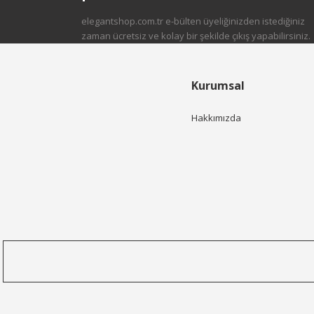
elegantshop.com.tr e-bülten üyeliğinizden istediğiniz
zaman ücretsiz ve kolay bir şekilde çıkış yapabilirsiniz.
Kurumsal
Hakkımızda