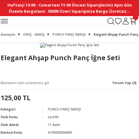
Haftaiçi 13:00 - Cumartesi 11:00 Öncesi Siparişleriniz Aynı Gün
Geri Dön
Geri Dön
Geri Dön
Geri Dön
Geri Dön
Geri Dön
Geri Dön
Geri Dön
Geri Dön
Geri Dön
Geri Dön
Geri Dön
Geri Dön
Geri Dön
Geri Dön
Geri Dön
Geri Dön
Geri Dön
Geri Dön
Geri Dön
Geri Dön
Özenle Kargolanır. 3000₺ Üzeri Siparişinize Kargo Ücretsiz...
İ
EMELERİ
Ş
ER
MELERİ
ÜRÜNLER
NLER
M AKSESUAR
N AKSESUAR
SYON
Anasayfa
DİKİŞ - NAKIŞ
PUNCH PANÇ NAKIŞI
Elegant Ahşap Punch Panç 
BLEN
 YASTIKLAR
İ MAKAS
AMA ETİKET
ICI
ne
İ
İ
 MASKESİ
TIKLAR
KASI
GİSİ
MI
Sİ
Elegant Ahşap Punch Panç İğne Seti
ILARI
ME
MAKARON
RUP DERGİ
Markanın tüm ürünlerine git
Yorum Yap (0)
I YASTIKLAR
ERİ
K YAPIMI
 - DAİRESEL
ABANI
125,00 TL
E
NLER
Kategori
PUNCH PANÇ NAKIŞI
Stok Kodu
turk90
Stok Adedi
11 Adet
Barkod Kodu
6100000004890