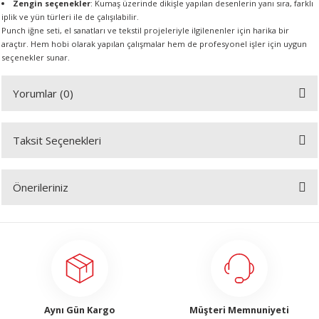
Zengin seçenekler
: Kumaş üzerinde dikişle yapılan desenlerin yanı sıra, farklı
iplik ve yün türleri ile de çalışılabilir.
Punch iğne seti, el sanatları ve tekstil projeleriyle ilgilenenler için harika bir
araçtır. Hem hobi olarak yapılan çalışmalar hem de profesyonel işler için uygun
seçenekler sunar.
Yorumlar (0)
Taksit Seçenekleri
Bu ürüne ilk yorumu siz yapın!
Önerileriniz
Yorum Yaz
Bu ürünün fiyat bilgisi, resim, ürün açıklamalarında ve diğer konularda
yetersiz gördüğünüz noktaları öneri formunu kullanarak tarafımıza
iletebilirsiniz.
Görüş ve önerileriniz için teşekkür ederiz.
Ürün resmi kalitesiz, bozuk veya görüntülenemiyor.
Aynı Gün Kargo
Müşteri Memnuniyeti
Ürün açıklamasında eksik bilgiler bulunuyor.