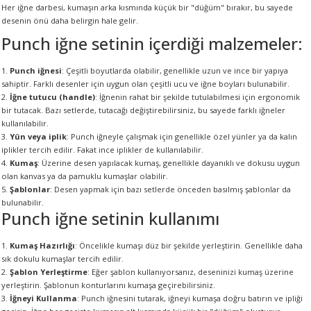
Her iğne darbesi, kumaşın arka kısmında küçük bir "düğüm" bırakır, bu sayede
desenin önü daha belirgin hale gelir.
Punch iğne setinin içerdiği malzemeler:
A
Punch iğnesi
: Çeşitli boyutlarda olabilir, genellikle uzun ve ince bir yapıya
sahiptir. Farklı desenler için uygun olan çeşitli ucu ve iğne boyları bulunabilir.
İğne tutucu (handle)
: İğnenin rahat bir şekilde tutulabilmesi için ergonomik
bir tutacak. Bazı setlerde, tutacağı değiştirebilirsiniz, bu sayede farklı iğneler
ERİ
kullanılabilir.
Yün veya iplik
: Punch iğneyle çalışmak için genellikle özel yünler ya da kalın
LERİ
iplikler tercih edilir. Fakat ince iplikler de kullanılabilir.
Kumaş
: Üzerine desen yapılacak kumaş, genellikle dayanıklı ve dokusu uygun
olan kanvas ya da pamuklu kumaşlar olabilir.
S
Şablonlar
: Desen yapmak için bazı setlerde önceden basılmış şablonlar da
bulunabilir.
Punch iğne setinin kullanımı
KIŞI
Kumaş Hazırlığı
: Öncelikle kumaşı düz bir şekilde yerleştirin. Genellikle daha
ŞI
sık dokulu kumaşlar tercih edilir.
Şablon Yerleştirme
: Eğer şablon kullanıyorsanız, deseninizi kumaş üzerine
yerleştirin. Şablonun konturlarını kumaşa geçirebilirsiniz.
İğneyi Kullanma
: Punch iğnesini tutarak, iğneyi kumaşa doğru batırın ve ipliği