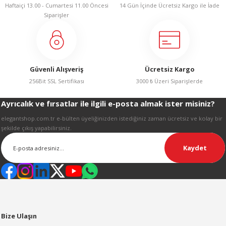
Haftaiçi 13.00 - Cumartesi 11.00 Öncesi
14 Gün İçinde Ücretsiz Kargo ile İade
Ürün bilgilerinde hatalar bulunuyor.
Siparişler
Ürün fiyatı diğer sitelerden daha pahalı.
Bu ürüne benzer farklı alternatifler olmalı.
Güvenli Alışveriş
Ücretsiz Kargo
256Bit SSL Sertifikası
3000 ₺ Üzeri Siparişlerde
Ayrıcalık ve fırsatlar ile ilgili e-posta almak ister misiniz?
Gönder
elegantshop.com.tr e-bülten üyeliğinizden istediğiniz zaman ücretsiz ve kolay bir
şekilde çıkış yapabilirsiniz.
Kaydet
Bize Ulaşın