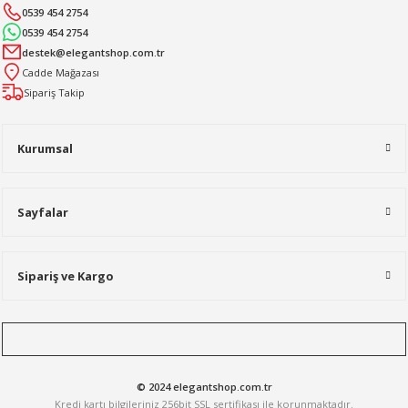
0539 454 2754
0539 454 2754
destek@elegantshop.com.tr
Cadde Mağazası
Sipariş Takip
Kurumsal
Sayfalar
Sipariş ve Kargo
© 2024 elegantshop.com.tr
Kredi kartı bilgileriniz 256bit SSL sertifikası ile korunmaktadır.