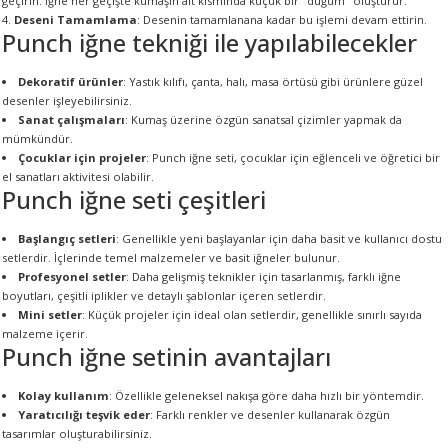
geçirin. İğne her geçişte kumaşın alt kısmında küçük bir "düğüm" oluşturur.
R
Deseni Tamamlama
: Desenin tamamlanana kadar bu işlemi devam ettirin.
Punch iğne tekniği ile yapılabilecekler
Dekoratif ürünler
: Yastık kılıfı, çanta, halı, masa örtüsü gibi ürünlere güzel
desenler işleyebilirsiniz.
Sanat çalışmaları
: Kumaş üzerine özgün sanatsal çizimler yapmak da
mümkündür.
Çocuklar için projeler
: Punch iğne seti, çocuklar için eğlenceli ve öğretici bir
el sanatları aktivitesi olabilir.
Punch iğne seti çeşitleri
Başlangıç setleri
: Genellikle yeni başlayanlar için daha basit ve kullanıcı dostu
setlerdir. İçlerinde temel malzemeler ve basit iğneler bulunur.
Profesyonel setler
: Daha gelişmiş teknikler için tasarlanmış, farklı iğne
boyutları, çeşitli iplikler ve detaylı şablonlar içeren setlerdir.
Mini setler
: Küçük projeler için ideal olan setlerdir, genellikle sınırlı sayıda
malzeme içerir.
Punch iğne setinin avantajları
Kolay kullanım
: Özellikle geleneksel nakışa göre daha hızlı bir yöntemdir.
Yaratıcılığı teşvik eder
: Farklı renkler ve desenler kullanarak özgün
tasarımlar oluşturabilirsiniz.