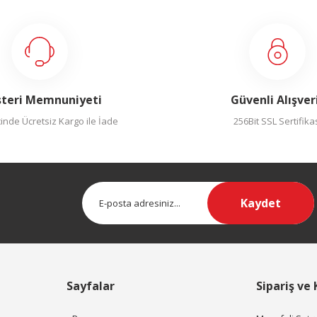
yapın!
teri Memnuniyeti
Güvenli Alışver
inde Ücretsiz Kargo ile İade
256Bit SSL Sertifika
Kaydet
Sayfalar
Sipariş ve