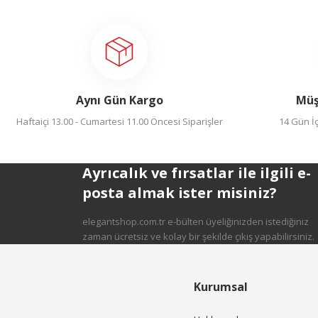
Bu ürüne ilk yorumu siz 
Görüş ve önerileriniz için teşekkür ederiz.
Yorum Yaz
Ürün resmi kalitesiz, bozuk veya görüntülenemiyor.
Ürün açıklamasında eksik bilgiler bulunuyor.
Ürün bilgilerinde hatalar bulunuyor.
Aynı Gün Kargo
Müş
Ürün fiyatı diğer sitelerden daha pahalı.
Haftaiçi 13.00 - Cumartesi 11.00 Öncesi Siparişler
14 Gün İç
Bu ürüne benzer farklı alternatifler olmalı.
Ayrıcalık ve fırsatlar ile ilgili e-
posta almak ister misiniz?
elegantshop.com.tr e-bülten üyeliğinizden istediğiniz
Gönder
zaman ücretsiz ve kolay bir şekilde çıkış yapabilirsiniz.
Kurumsal