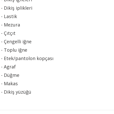
- Dikiş iplikleri
- Lastik
- Mezura
- Çıtçıt
- Çengelli iğne
- Toplu iğne
- Etek/pantolon kopçası
- Agraf
- Düğme
- Makas
- Dikiş yüzüğü
Bu ürünün fiyat bilgisi, resim, ürün açıklamalarında ve diğer konularda 
tarafımıza iletebilirsiniz.