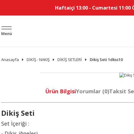
Haftaiçi 13:00 - Cumartesi 11:00 
Menü
Anasayfa
DİKİŞ - NAKIŞ
DİKİŞ SETLERİ
Dikiş Seti 1dkss10
Ürün Bilgisi
Yorumlar (0)
Taksit Se
Dikiş Seti
Set İçeriği :
- Dikiş iğneleri