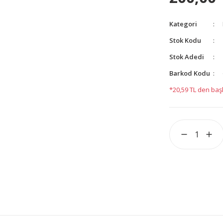
Kategori
Stok Kodu
Stok Adedi
Barkod Kodu
*20,59 TL den başl
yetersiz gördüğünüz noktaları öneri formunu kullanarak