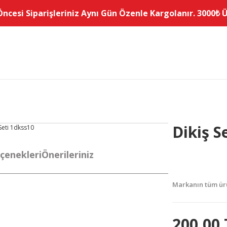
Öncesi Siparişleriniz Aynı Gün Özenle Kargolanır. 3000₺ Üz
Dikiş S
çenekleri
Önerileriniz
Markanın tüm ürü
200,00 