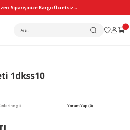
eri Siparişinize Kargo Ücretsiz...
eti 1dkss10
nlerine git
Yorum Yap (0)
TL