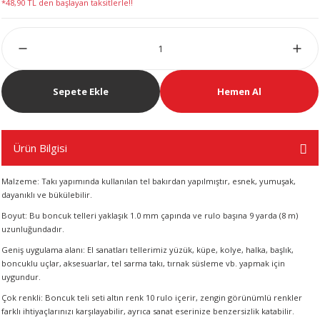
*48,90 TL den başlayan taksitlerle!!
LERİ
Sepete Ekle
Hemen Al
 KENDİR İPİ
Ürün Bilgisi
Malzeme: Takı yapımında kullanılan tel bakırdan yapılmıştır, esnek, yumuşak,
LER
dayanıklı ve bükülebilir.
Boyut: Bu boncuk telleri yaklaşık 1.0 mm çapında ve rulo başına 9 yarda (8 m)
uzunluğundadır.
Geniş uygulama alanı: El sanatları tellerimiz yüzük, küpe, kolye, halka, başlık,
boncuklu uçlar, aksesuarlar, tel sarma takı, tırnak süsleme vb. yapmak için
uygundur.
Çok renkli: Boncuk teli seti altın renk 10 rulo içerir, zengin görünümlü renkler
farklı ihtiyaçlarınızı karşılayabilir, ayrıca sanat eserinize benzersizlik katabilir.