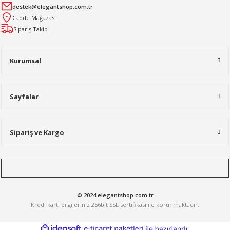
destek@elegantshop.com.tr
Cadde Mağazası
Sipariş Takip
Kurumsal
Sayfalar
Sipariş ve Kargo
© 2024 elegantshop.com.tr
Kredi kartı bilgileriniz 256bit SSL sertifikası ile korunmaktadır.
ideasoft
ile
e-