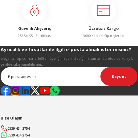
R
Ürün fiyatı diğer sitelerden daha pahalı.
Bu ürüne benzer farklı alternatifler olmalı.
Güvenli Alışveriş
Ücretsiz Kargo
256Bit SSL Sertifikası
3000 ₺ Üzeri Siparişlerde
Ayrıcalık ve fırsatlar ile ilgili e-posta almak ister misiniz?
Gönder
elegantshop.com.tr e-bülten üyeliğinizden istediğiniz zaman ücretsiz ve kolay bir
şekilde çıkış yapabilirsiniz.
Kaydet
Bize Ulaşın
0539 454 2754
0539 454 2754