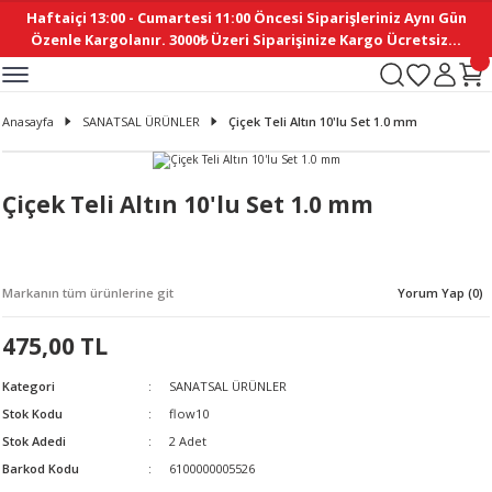
Haftaiçi 13:00 - Cumartesi 11:00 Öncesi Siparişleriniz Aynı Gün
Geri Dön
Geri Dön
Geri Dön
Geri Dön
Geri Dön
Geri Dön
Geri Dön
Geri Dön
Geri Dön
Geri Dön
Geri Dön
Geri Dön
Geri Dön
Geri Dön
Geri Dön
Geri Dön
Geri Dön
Geri Dön
Geri Dön
Geri Dön
Geri Dön
Özenle Kargolanır. 3000₺ Üzeri Siparişinize Kargo Ücretsiz...
İ
EMELERİ
Ş
ER
MELERİ
ÜRÜNLER
NLER
M AKSESUAR
N AKSESUAR
SYON
Anasayfa
SANATSAL ÜRÜNLER
Çiçek Teli Altın 10'lu Set 1.0 mm
BLEN
 YASTIKLAR
İ MAKAS
AMA ETİKET
ICI
ne
İ
İ
 MASKESİ
TIKLAR
KASI
GİSİ
MI
Sİ
Çiçek Teli Altın 10'lu Set 1.0 mm
ILARI
ME
MAKARON
RUP DERGİ
Markanın tüm ürünlerine git
Yorum Yap (0)
I YASTIKLAR
ERİ
K YAPIMI
 - DAİRESEL
ABANI
475,00 TL
E
NLER
Kategori
SANATSAL ÜRÜNLER
Stok Kodu
flow10
Stok Adedi
2 Adet
Barkod Kodu
6100000005526