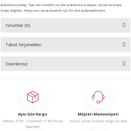
Bükülmesi kolay: Takı teli esnektir ve elle bükülmesi kolaydır, ancak kırılması
kolay değildir, ihtiyacınız varsa kesmek için bir alet kullanabilirsiniz.
A
Yorumlar (0)
Taksit Seçenekleri
ERİ
Bu ürüne ilk yorumu siz yapın!
LERİ
Önerileriniz
Yorum Yaz
S
Bu ürünün fiyat bilgisi, resim, ürün açıklamalarında ve diğer konularda
yetersiz gördüğünüz noktaları öneri formunu kullanarak tarafımıza
iletebilirsiniz.
KIŞI
Görüş ve önerileriniz için teşekkür ederiz.
ŞI
Ürün resmi kalitesiz, bozuk veya görüntülenemiyor.
Aynı Gün Kargo
Müşteri Memnuniyeti
Ürün açıklamasında eksik bilgiler bulunuyor.
Haftaiçi 13.00 - Cumartesi 11.00 Öncesi
14 Gün İçinde Ücretsiz Kargo ile İade
Ürün bilgilerinde hatalar bulunuyor.
Siparişler