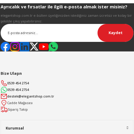
Ayrıcalık ve fırsatlar ile ilgili e-posta almak ister misiniz?
Gönder
elegantshop.com.tr e-bülten üyeliğinizden istediğiniz zaman ücretsiz ve kolay bir
şekilde çıkış yapabilirsiniz.
Kaydet
Bize Ulaşın
0539 454 2754
0539 454 2754
destek@elegantshop.com.tr
Cadde Mağazası
Sipariş Takip
Kurumsal