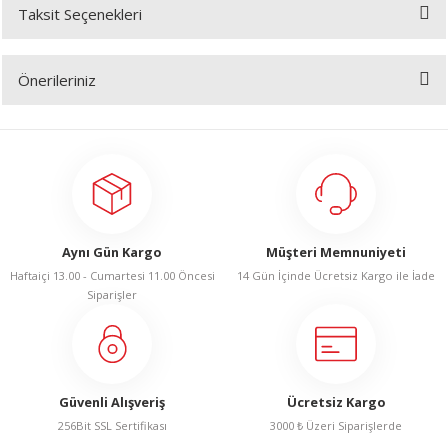
R
Taksit Seçenekleri
Bu ürüne ilk yorumu siz yapın!
Önerileriniz
Yorum Yaz
Bu ürünün fiyat bilgisi, resim, ürün açıklamalarında ve diğer konularda
yetersiz gördüğünüz noktaları öneri formunu kullanarak tarafımıza
iletebilirsiniz.
Görüş ve önerileriniz için teşekkür ederiz.
Ürün resmi kalitesiz, bozuk veya görüntülenemiyor.
Aynı Gün Kargo
Müşteri Memnuniyeti
Ürün açıklamasında eksik bilgiler bulunuyor.
Haftaiçi 13.00 - Cumartesi 11.00 Öncesi
14 Gün İçinde Ücretsiz Kargo ile İade
Ürün bilgilerinde hatalar bulunuyor.
Siparişler
Ürün fiyatı diğer sitelerden daha pahalı.
Bu ürüne benzer farklı alternatifler olmalı.
Güvenli Alışveriş
Ücretsiz Kargo
256Bit SSL Sertifikası
3000 ₺ Üzeri Siparişlerde