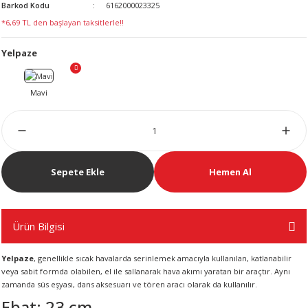
Barkod Kodu
6162000023325
LERİ
*6,69 TL den başlayan taksitlerle!!
Yelpaze
 KENDİR İPİ
Sepete Ekle
Hemen Al
LER
Ürün Bilgisi
Yelpaze
, genellikle sıcak havalarda serinlemek amacıyla kullanılan, katlanabilir
veya sabit formda olabilen, el ile sallanarak hava akımı yaratan bir araçtır. Aynı
zamanda süs eşyası, dans aksesuarı ve tören aracı olarak da kullanılır.
Ebat: 23 cm