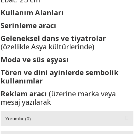
Kullanım Alanları
A
Serinleme aracı
Geleneksel dans ve tiyatrolar
(özellikle Asya kültürlerinde)
ERİ
Moda ve süs eşyası
LERİ
Tören ve dini ayinlerde sembolik
kullanımlar
S
Reklam aracı
(üzerine marka veya
KIŞI
mesaj yazılarak
ŞI
Yorumlar (0)