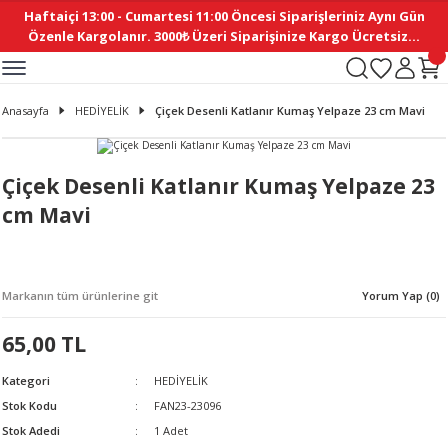
Haftaiçi 13:00 - Cumartesi 11:00 Öncesi Siparişleriniz Aynı Gün
Geri Dön
Geri Dön
Geri Dön
Geri Dön
Geri Dön
Geri Dön
Geri Dön
Geri Dön
Geri Dön
Geri Dön
Geri Dön
Geri Dön
Geri Dön
Geri Dön
Geri Dön
Geri Dön
Geri Dön
Geri Dön
Geri Dön
Geri Dön
Geri Dön
Özenle Kargolanır. 3000₺ Üzeri Siparişinize Kargo Ücretsiz...
İ
EMELERİ
Ş
ER
MELERİ
ÜRÜNLER
NLER
M AKSESUAR
N AKSESUAR
SYON
Anasayfa
HEDİYELİK
Çiçek Desenli Katlanır Kumaş Yelpaze 23 cm Mavi
BLEN
 YASTIKLAR
İ MAKAS
AMA ETİKET
ICI
ne
İ
İ
 MASKESİ
TIKLAR
KASI
GİSİ
MI
Sİ
Çiçek Desenli Katlanır Kumaş Yelpaze 23
cm Mavi
ILARI
ME
MAKARON
RUP DERGİ
I YASTIKLAR
ERİ
K YAPIMI
 - DAİRESEL
ABANI
Markanın tüm ürünlerine git
Yorum Yap (0)
E
NLER
65,00 TL
Kategori
HEDİYELİK
Stok Kodu
FAN23-23096
Stok Adedi
1 Adet