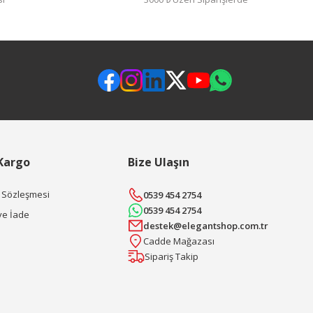
 Kargo
Bize Ulaşın
ş Sözleşmesi
0539 454 2754
0539 454 2754
ve İade
destek@elegantshop.com.tr
Cadde Mağazası
Sipariş Takip