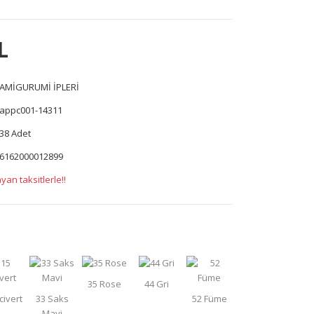
L
AMİGURUMİ İPLERİ
appc001-14311
38 Adet
6162000012899
yan taksitlerle!!