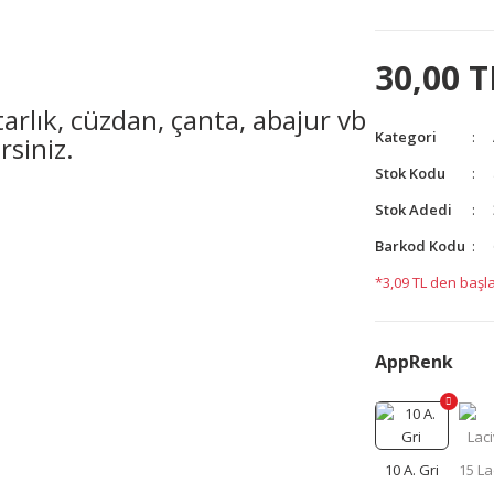
30,00 T
arlık, cüzdan, çanta, abajur vb
Kategori
rsiniz.
Stok Kodu
Stok Adedi
yetersiz gördüğünüz noktaları öneri formunu kullanarak
Barkod Kodu
yapın!
*3,09 TL den başla
AppRenk