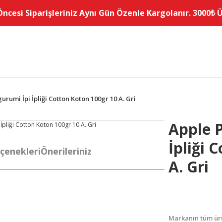
Öncesi Siparişleriniz Aynı Gün Özenle Kargolanır. 3000₺ Üz
umi İpi İpliği Cotton Koton 100gr 10 A. Gri
Apple 
İpliği 
çenekleri
Önerileriniz
A. Gri
Markanın tüm ürü