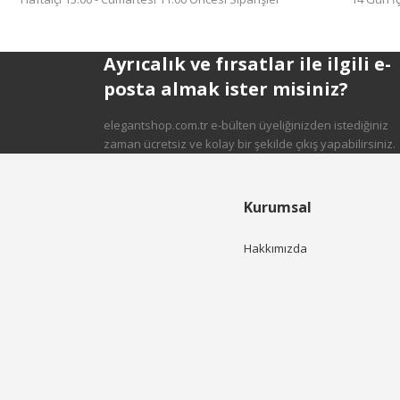
Ayrıcalık ve fırsatlar ile ilgili e-
posta almak ister misiniz?
elegantshop.com.tr e-bülten üyeliğinizden istediğiniz
zaman ücretsiz ve kolay bir şekilde çıkış yapabilirsiniz.
Kurumsal
Hakkımızda