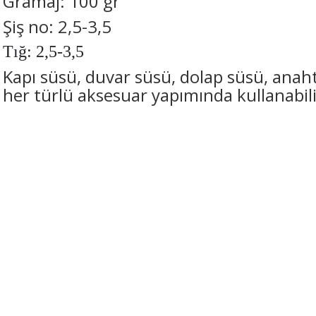
Gramaj: 100 gr
Şiş no: 2,5-3,5
Tığ: 2,5-3,5
Kapı süsü, duvar süsü, dolap süsü, anaht
her türlü aksesuar yapımında kullanabili
Bu ürünün fiyat bilgisi, resim, ürün açıklamalarında ve diğer konularda 
tarafımıza iletebilirsiniz.
Bu ürüne ilk yorumu siz 
Görüş ve önerileriniz için teşekkür ederiz.
Yorum Yaz
Ürün resmi kalitesiz, bozuk veya görüntülenemiyor.
Ürün açıklamasında eksik bilgiler bulunuyor.
Ürün bilgilerinde hatalar bulunuyor.
Ürün fiyatı diğer sitelerden daha pahalı.
Bu ürüne benzer farklı alternatifler olmalı.