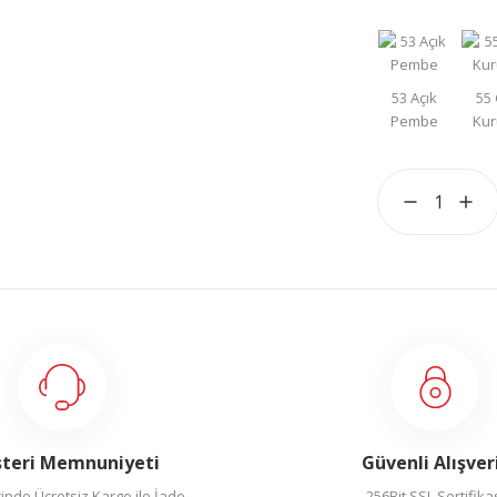
teri Memnuniyeti
Güvenli Alışver
inde Ücretsiz Kargo ile İade
256Bit SSL Sertifika