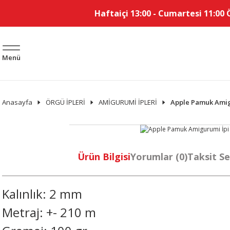
Haftaiçi 13:00 - Cumartesi 11:00 
Menü
Anasayfa
ÖRGÜ İPLERİ
AMİGURUMİ İPLERİ
Apple Pamuk Amigur
Ürün Bilgisi
Yorumlar (0)
Taksit Se
Kalınlık: 2 mm
Metraj: +- 210 m