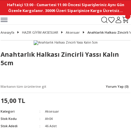
Haftaiçi 13:00 - Cumartesi 11:00 Öncesi Siparişleriniz Aynı Gün
Geri Dön
Geri Dön
Geri Dön
Geri Dön
Geri Dön
Geri Dön
Geri Dön
Geri Dön
Geri Dön
Geri Dön
Geri Dön
Geri Dön
Geri Dön
Geri Dön
Geri Dön
Geri Dön
Geri Dön
Geri Dön
Geri Dön
Geri Dön
Geri Dön
Özenle Kargolanır. 3000₺ Üzeri Siparişinize Kargo Ücretsiz...
İ
EMELERİ
Ş
ER
MELERİ
ÜRÜNLER
NLER
M AKSESUAR
N AKSESUAR
SYON
Anasayfa
HAZIR GİYİM AKSESUAR
Aksesuar
Anahtarlık Halkası Zincirli 
BLEN
 YASTIKLAR
İ MAKAS
AMA ETİKET
ICI
ne
İ
İ
 MASKESİ
TIKLAR
KASI
GİSİ
MI
Sİ
Anahtarlık Halkası Zincirli Yassı Kalın
5cm
ILARI
ME
MAKARON
RUP DERGİ
I YASTIKLAR
ERİ
K YAPIMI
 - DAİRESEL
ABANI
Markanın tüm ürünlerine git
Yorum Yap (0)
E
NLER
15,00 TL
Kategori
Aksesuar
Stok Kodu
Ah04
Stok Adedi
46 Adet