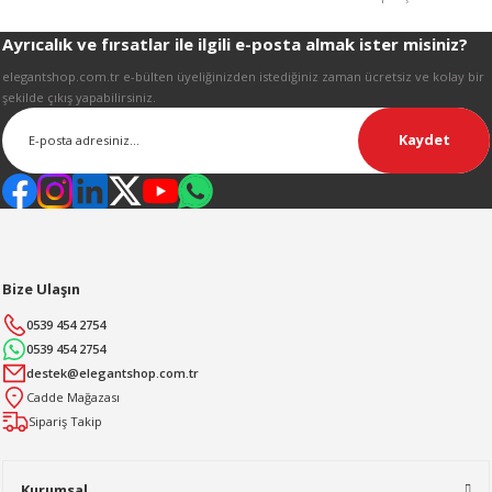
Ayrıcalık ve fırsatlar ile ilgili e-posta almak ister misiniz?
Gönder
elegantshop.com.tr e-bülten üyeliğinizden istediğiniz zaman ücretsiz ve kolay bir
şekilde çıkış yapabilirsiniz.
Kaydet
Bize Ulaşın
0539 454 2754
0539 454 2754
destek@elegantshop.com.tr
Cadde Mağazası
Sipariş Takip
Kurumsal