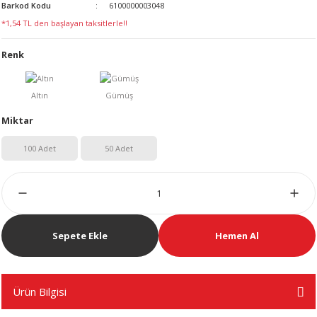
Barkod Kodu
6100000003048
LERİ
*1,54 TL den başlayan taksitlerle!!
Renk
Miktar
 KENDİR İPİ
100 Adet
50 Adet
LER
Sepete Ekle
Hemen Al
Ürün Bilgisi