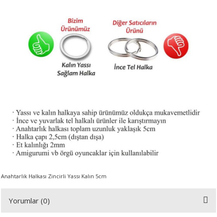
A
ERİ
LERİ
S
KIŞI
ŞI
Anahtarlık Halkası Zincirli Yassı Kalın 5cm
Yorumlar (0)