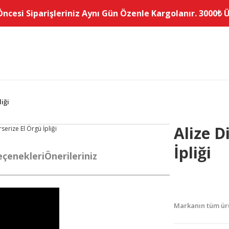
Öncesi Siparişleriniz Aynı Gün Özenle Kargolanır. 3000₺ Üz
iği
Alize D
İpliği
eçenekleri
Önerileriniz
Markanın tüm ürü