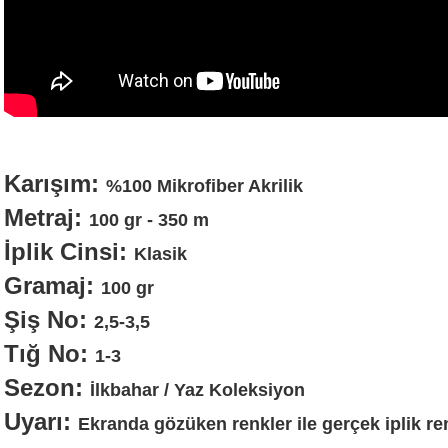
Karışım:
%100 Mikrofiber Akrilik
Metraj:
100 gr - 350 m
İplik Cinsi:
Klasik
Gramaj:
100 gr
Şiş No:
2,5-3,5
Tığ No:
1-3
Sezon:
İlkbahar / Yaz Koleksiyon
Uyarı:
Ekranda gözüken renkler ile gerçek iplik reng