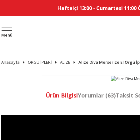
Haftaiçi 13:00 - Cumartesi 11:00 
Menü
Anasayfa
ÖRGÜ İPLERİ
ALİZE
Alize Diva Merserize El Örgü İpl
Ürün Bilgisi
Yorumlar (63)
Taksit S