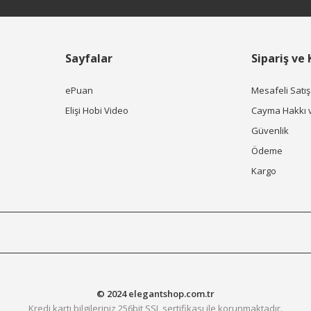
Sayfalar
Sipariş ve
ePuan
Mesafeli Satı
Elişi Hobi Video
Cayma Hakkı 
Güvenlik
Ödeme
Kargo
© 2024 elegantshop.com.tr
Kredi kartı bilgileriniz 256bit SSL sertifikası ile korunmaktadır.