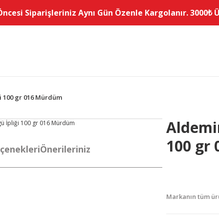
Öncesi Siparişleriniz Aynı Gün Özenle Kargolanır. 3000₺ Üz
ği 100 gr 016 Mürdüm
Aldemir
100 gr
çenekleri
Önerileriniz
Markanın tüm ürü