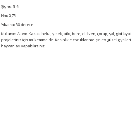
Şiş no: 5-6
Nm: 0,75
Yıkama: 30 derece
Kullanım Alanı: Kazak, hırka, yelek, atkı, bere, eldiven, çorap, şal, gibi kıya
projeleriniz için mükemmeldir. Kesinlikle çocuklarınız için en güzel giysiler
hayvanları yapabilirsiniz.
Bu ürünün fiyat bilgisi, resim, ürün açıklamalarında ve diğer konularda 
tarafımıza iletebilirsiniz.
Bu ürüne ilk yorumu siz 
Görüş ve önerileriniz için teşekkür ederiz.
Yorum Yaz
Ürün resmi kalitesiz, bozuk veya görüntülenemiyor.
Ürün açıklamasında eksik bilgiler bulunuyor.
Ürün bilgilerinde hatalar bulunuyor.
Ürün fiyatı diğer sitelerden daha pahalı.
Bu ürüne benzer farklı alternatifler olmalı.