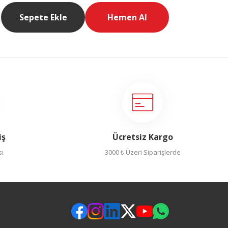
Sepete Ekle
Hemen Al
iş
Ücretsiz Kargo
sı
3000 ₺ Üzeri Siparişlerde