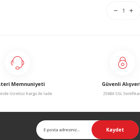
teri Memnuniyeti
Güvenli Alışver
inde Ücretsiz Kargo ile İade
256Bit SSL Sertifika
Kaydet