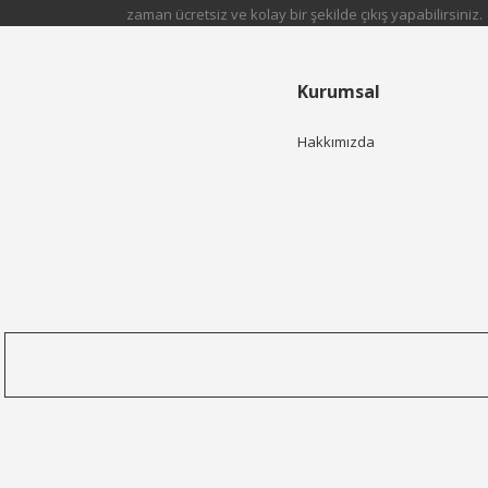
zaman ücretsiz ve kolay bir şekilde çıkış yapabilirsiniz.
Kurumsal
Hakkımızda