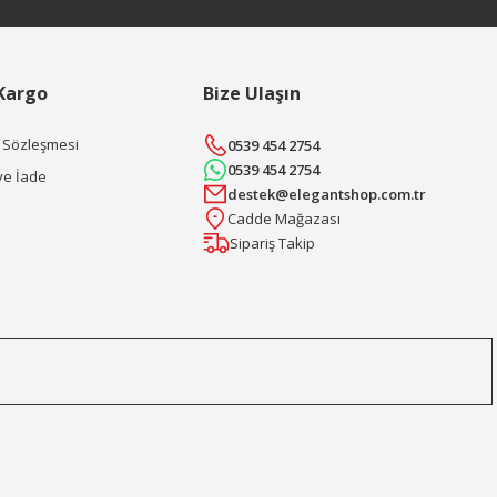
 Kargo
Bize Ulaşın
ş Sözleşmesi
0539 454 2754
0539 454 2754
ve İade
destek@elegantshop.com.tr
Cadde Mağazası
Sipariş Takip