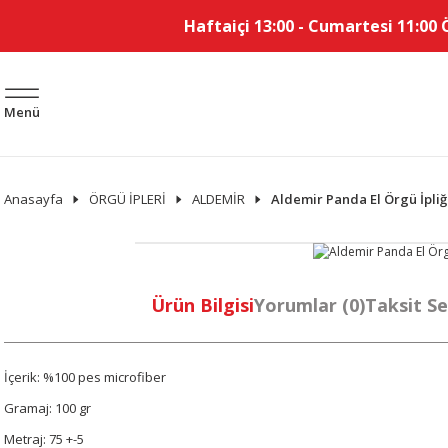
Haftaiçi 13:00 - Cumartesi 11:00 
Menü
Anasayfa
ÖRGÜ İPLERİ
ALDEMİR
Aldemir Panda El Örgü İpli
Ürün Bilgisi
Yorumlar (0)
Taksit Se
İçerik: %100 pes microfiber
Gramaj: 100 gr
Metraj: 75 +-5