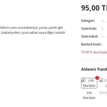
95,00 T
Kategori
fetlerin yanı sıra battaniye, çanta, yastık gibi
Stok Kodu
i, battaniyeleri, oyuncakları veya diğer sevimli
Stok Adedi
Barkod Kodu
yetersiz gördüğünüz noktaları öneri formunu kullanarak
*9,78 TL den başla
yapın!
Aldemir Pan