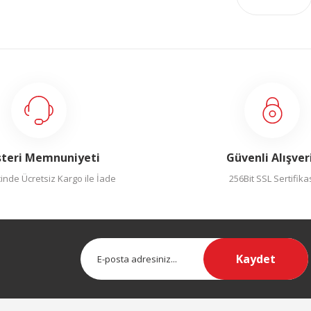
teri Memnuniyeti
Güvenli Alışver
inde Ücretsiz Kargo ile İade
256Bit SSL Sertifika
Kaydet