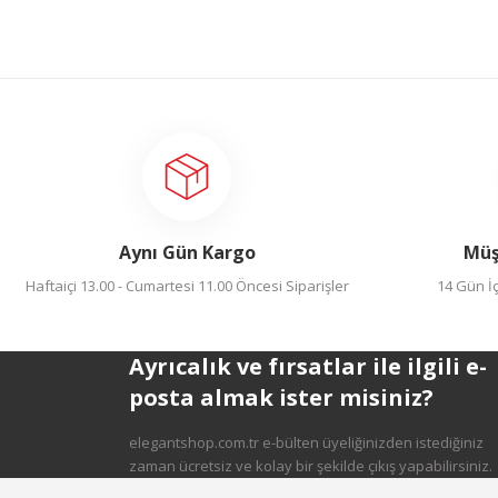
Yorum Yaz
Ürün resmi kalitesiz, bozuk veya görüntülenemiyor.
Ürün açıklamasında eksik bilgiler bulunuyor.
Ürün bilgilerinde hatalar bulunuyor.
Ürün fiyatı diğer sitelerden daha pahalı.
Bu ürüne benzer farklı alternatifler olmalı.
Aynı Gün Kargo
Müş
Haftaiçi 13.00 - Cumartesi 11.00 Öncesi Siparişler
14 Gün İç
Gönder
Ayrıcalık ve fırsatlar ile ilgili e-
posta almak ister misiniz?
elegantshop.com.tr e-bülten üyeliğinizden istediğiniz
zaman ücretsiz ve kolay bir şekilde çıkış yapabilirsiniz.