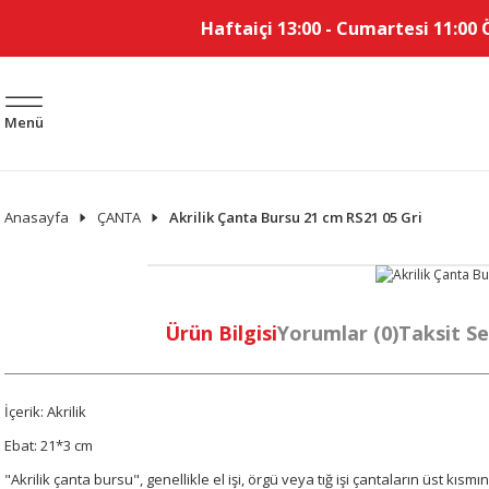
Haftaiçi 13:00 - Cumartesi 11:00 
Menü
Anasayfa
ÇANTA
Akrilik Çanta Bursu 21 cm RS21 05 Gri
Ürün Bilgisi
Yorumlar (0)
Taksit Se
İçerik: Akrilik
Ebat: 21*3 cm
"Akrilik çanta bursu", genellikle el işi, örgü veya tığ işi çantaların üst kıs