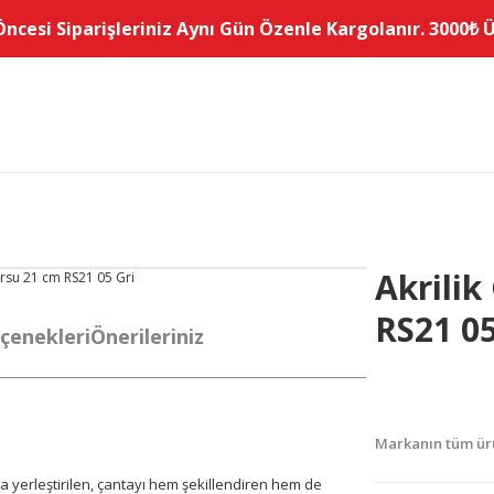
Öncesi Siparişleriniz Aynı Gün Özenle Kargolanır. 3000₺ Üz
Akrilik
RS21 05
çenekleri
Önerileriniz
Markanın tüm ürü
mına yerleştirilen, çantayı hem şekillendiren hem de