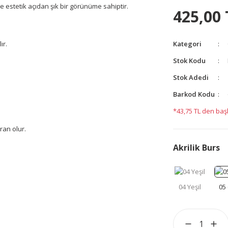
 ve estetik açıdan şık bir görünüme sahiptir.
425,00 
ır.
Kategori
Stok Kodu
Stok Adedi
Barkod Kodu
*43,75 TL den başl
aran olur.
Akrilik Burs
yetersiz gördüğünüz noktaları öneri formunu kullanarak
yapın!