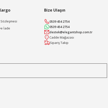
 Kargo
Bize Ulaşın
ş Sözleşmesi
0539 454 2754
0539 454 2754
ve İade
destek@elegantshop.com.tr
Cadde Mağazası
Sipariş Takip