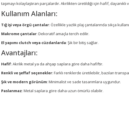
taşımayı kolaylaştıran parçalardır. Akrilikten üretildiği için hafif, dayanıklı
Kullanım Alanları:
Tığ işi veya örgü çantalar
: Özellikle yazlık plaj çantalarında sıkça kullanıl
Makrome çantalar
: Dekoratif amaçla tercih edilir.
El yapımı clutch veya cüzdanlarda
: Şık bir bitiş sağlar.
Avantajları:
Hafif
: Akrilik metal ya da ahşap saplara göre daha hafiftir.
Renkli ve şeffaf seçenekler
: Farklı renklerde üretilebilir, bazıları transp
Şık ve modern görünüm
: Minimalist ve sade tasarımlara uygundur.
Paslanmaz
: Metal saplara göre daha uzun ömürlü olabilir.
Bu ürünün fiyat bilgisi, resim, ürün açıklamalarında ve diğer konularda 
tarafımıza iletebilirsiniz.
Bu ürüne ilk yorumu siz 
Görüş ve önerileriniz için teşekkür ederiz.