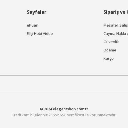
Sayfalar
Sipariş ve
ePuan
Mesafeli Satı
Elişi Hobi Video
Cayma Hakkı 
Güvenlik
Ödeme
Kargo
© 2024 elegantshop.com.tr
Kredi kartı bilgileriniz 256bit SSL sertifikası ile korunmaktadır.