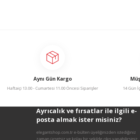
Aynı Gün Kargo
Müş
Haftaiçi 13.00 - Cumartesi 11.00 Öncesi Siparişler
14 Gün İç
Ayrıcalık ve fırsatlar ile ilgili e-
posta almak ister misiniz?
elegantshop.com.tr e-bülten üyeliğinizden istediğiniz
zaman ücretsiz ve kolay bir şekilde çıkış yapabilirsiniz.