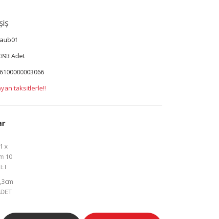
ŞİŞ
aub01
393 Adet
6100000003066
yan taksitlerle!!
ar