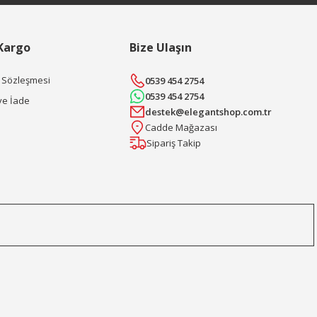
 Kargo
Bize Ulaşın
ş Sözleşmesi
0539 454 2754
0539 454 2754
ve İade
destek@elegantshop.com.tr
Cadde Mağazası
Sipariş Takip