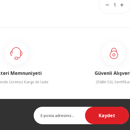
teri Memnuniyeti
Güvenli Alışver
inde Ücretsiz Kargo ile İade
256Bit SSL Sertifika
Kaydet