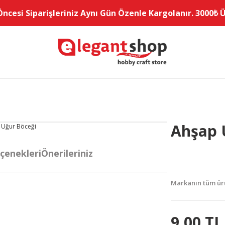
Öncesi Siparişleriniz Aynı Gün Özenle Kargolanır. 3000₺ Üz
Ahşap 
çenekleri
Önerileriniz
Markanın tüm ürü
yetersiz gördüğünüz noktaları öneri formunu kullanarak
9,00 TL