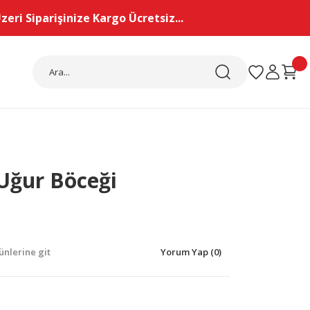
eri Siparişinize Kargo Ücretsiz...
Uğur Böceği
nlerine git
Yorum Yap (0)