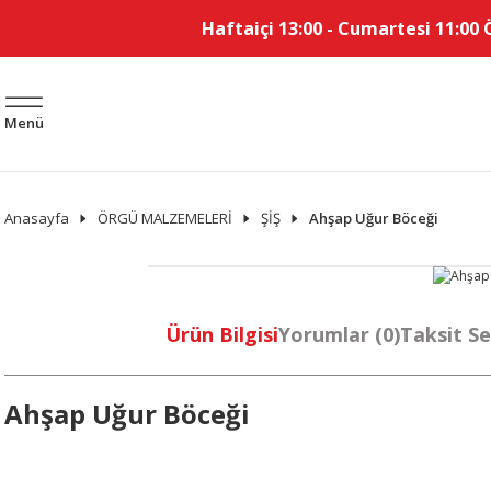
Haftaiçi 13:00 - Cumartesi 11:00 
Menü
Anasayfa
ÖRGÜ MALZEMELERİ
ŞİŞ
Ahşap Uğur Böceği
Ürün Bilgisi
Yorumlar (0)
Taksit Se
Ahşap Uğur Böceği
Bu ürünün fiyat bilgisi, resim, ürün açıklamalarında ve diğer konularda 