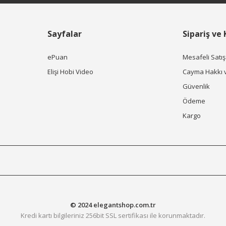
Sayfalar
Sipariş ve
ePuan
Mesafeli Satı
Elişi Hobi Video
Cayma Hakkı 
Güvenlik
Ödeme
Kargo
© 2024 elegantshop.com.tr
Kredi kartı bilgileriniz 256bit SSL sertifikası ile korunmaktadır.