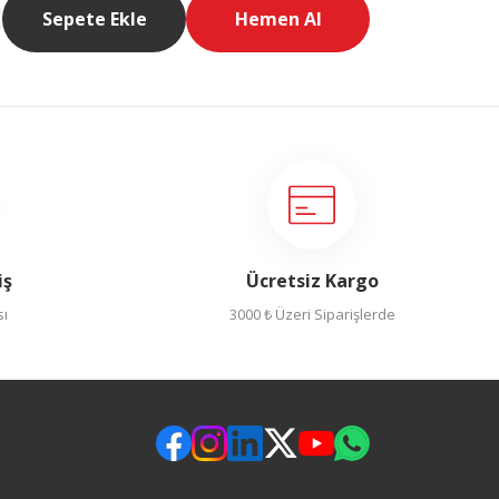
Sepete Ekle
Hemen Al
iş
Ücretsiz Kargo
sı
3000 ₺ Üzeri Siparişlerde