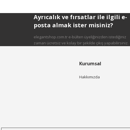
Bu ürüne benzer farklı alternatifler olmalı.
Ayrıcalık ve fırsatlar ile ilgili e-
posta almak ister misiniz?
elegantshop.com.tr e-bülten üyeliğinizden istediğiniz
Gönder
zaman ücretsiz ve kolay bir şekilde çıkış yapabilirsiniz.
Kurumsal
Hakkımızda