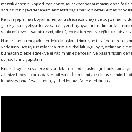
mozaik desenini kapladıktan sonra, mücevher sanat resmini daha fazla do
sorunsuz bir şekilde tamamlanmasını sağlamak için yeterli elmas boncuk
Kendin yap elmas boyama, her türlü stresi azaltmaya ve boş zamanı öldür
gerek yoktur, yetişkinler ve sanata yeni başlayanlar tarafından kullanımı 
sahip mücevher sanatı resmi, aile eğlencesi için yeni ve eğlenceli bir aktivited
Numaralandırılmış paketlerdeki elmaslar, çizimin yan tarafındaki renk şema
yerleştirin, uca uygun miktarda kırmızı tutkal kili uygulayın, ardından el
bulmacanızı elde etmek ve el yapımının eğlencesini ve başarı hissini deney
sembollerine yapıştırın
Elmaslı boya seti sadece duvar dekoru ve oda süsleri için harika bir seçi
ailenize hediye olarak da verebilirsiniz.
İster bitmiş bir elmas resmini hed
kendisi yapma fırsatı sunun, iyi dileklerinizi ifade edebilirsiniz.