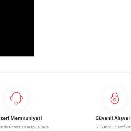
yetersiz gördüğünüz noktaları öneri formunu kullanarak
yapın!
teri Memnuniyeti
Güvenli Alışver
inde Ücretsiz Kargo ile İade
256Bit SSL Sertifika