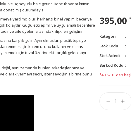
ku ve üç boyutlu hale getirir.
Boncuk sanat kitinin
la donatılmış durumdayız
395,00 
meye yardımcı olur, herhangi bir el yapımı beceriye
çok kolaydır.
Güçlü etkileşimli ve uygulamalı becerilere
ir ve aile üyeleri arasındaki ilişkileri geliştirir
Kategori
sına karşılık gelir.
Aynı elmasları plastik tepsiye
Stok Kodu
masları emmek için kalem ucunu kullanın ve elmas
imlemek için tuval üzerindeki karşılık gelen sayı
Stok Adedi
Barkod Kodu
m değil, aynı zamanda bunları arkadaşlarınıza ve
iye olarak vermeyi seçin, ister sevdiğiniz birine bunu
*40,67 TL den başl