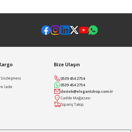
 Kargo
Bize Ulaşın
ş Sözleşmesi
0539 454 2754
0539 454 2754
ve İade
destek@elegantshop.com.tr
Cadde Mağazası
Sipariş Takip