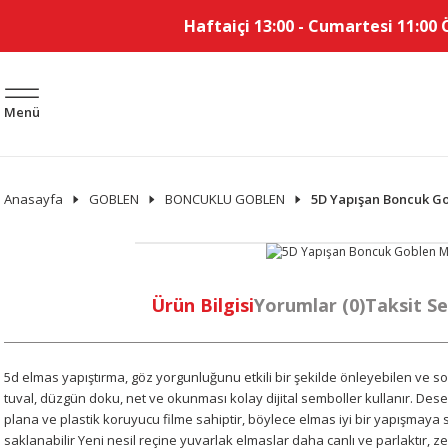
Haftaiçi 13:00 - Cumartesi 11:00 
Menü
Anasayfa
GOBLEN
BONCUKLU GOBLEN
5D Yapışan Boncuk Go
Ürün Bilgisi
Yorumlar (0)
Taksit Se
5d elmas yapıştırma, göz yorgunluğunu etkili bir şekilde önleyebilen ve 
tuval, düzgün doku, net ve okunması kolay dijital semboller kullanır.
Desen
plana ve plastik koruyucu filme sahiptir, böylece elmas iyi bir yapışmaya 
saklanabilir Yeni nesil reçine yuvarlak elmaslar daha canlı ve parlaktır, z