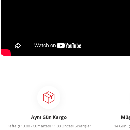
Bu ürünün fiyat bilgisi, resim, ürün açıklamalarında ve diğer konularda 
tarafımıza iletebilirsiniz.
Bu ürüne ilk yorumu siz 
Görüş ve önerileriniz için teşekkür ederiz.
Yorum Yaz
Ürün resmi kalitesiz, bozuk veya görüntülenemiyor.
Ürün açıklamasında eksik bilgiler bulunuyor.
Ürün bilgilerinde hatalar bulunuyor.
Aynı Gün Kargo
Müş
Ürün fiyatı diğer sitelerden daha pahalı.
Haftaiçi 13.00 - Cumartesi 11.00 Öncesi Siparişler
14 Gün İç