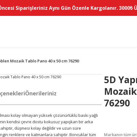
Öncesi Siparişleriniz Aynı Gün Özenle Kargolanır. 3000₺ Üz
blen Mozaik Tablo Pano 40 x 50 cm 76290
5D Yap
Mozaik
çenekleri
Önerileriniz
76290
solması kolay olmayan yüksek çözünürlüklü baskı yağlı
in kendisi çevre dostu kokusuz yapışkan bir arka
sahiptir, düşmesi kolay değildir ve uzun süre
engin renklere ve katmanlara sahiptir.
Boncuklar tüm
Markanın tüm ürü