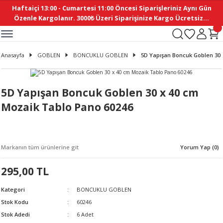
Haftaiçi 13:00 - Cumartesi 11:00 Öncesi Siparişleriniz Aynı Gün
Geri Dön
Geri Dön
Geri Dön
Geri Dön
Geri Dön
Geri Dön
Geri Dön
Geri Dön
Geri Dön
Geri Dön
Geri Dön
Geri Dön
Geri Dön
Geri Dön
Geri Dön
Geri Dön
Geri Dön
Geri Dön
Geri Dön
Geri Dön
Geri Dön
Özenle Kargolanır. 3000₺ Üzeri Siparişinize Kargo Ücretsiz...
İ
EMELERİ
Ş
ER
MELERİ
ÜRÜNLER
NLER
M AKSESUAR
N AKSESUAR
SYON
Anasayfa
GOBLEN
BONCUKLU GOBLEN
5D Yapışan Boncuk Goblen 30 
BLEN
 YASTIKLAR
İ MAKAS
AMA ETİKET
ICI
ne
İ
İ
 MASKESİ
TIKLAR
KASI
GİSİ
MI
Sİ
5D Yapışan Boncuk Goblen 30 x 40 cm
Mozaik Tablo Pano 60246
ILARI
ME
MAKARON
RUP DERGİ
I YASTIKLAR
ERİ
K YAPIMI
 - DAİRESEL
ABANI
Markanın tüm ürünlerine git
Yorum Yap (0)
E
NLER
295,00 TL
Kategori
BONCUKLU GOBLEN
Stok Kodu
60246
Stok Adedi
6 Adet