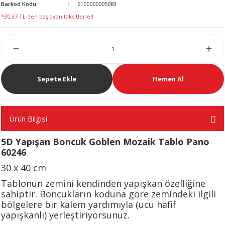
Barkod Kodu
6100000005083
LERİ
*30,37 TL den başlayan taksitlerle!!
Sepete Ekle
Hemen Al
 KENDİR İPİ
Ürün Bilgisi
LER
5D Yapışan Boncuk Goblen Mozaik Tablo Pano
60246
30 x 40 cm
Tablonun zemini kendinden yapışkan özelliğine
sahiptir. Boncukların koduna göre zemindeki ilgili
bölgelere bir kalem yardımıyla (ucu hafif
yapışkanlı) yerleştiriyorsunuz.