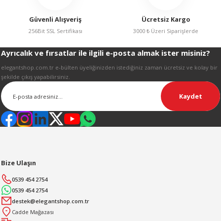
R
Güvenli Alışveriş
Ücretsiz Kargo
256Bit SSL Sertifikası
3000 ₺ Üzeri Siparişlerde
Ayrıcalık ve fırsatlar ile ilgili e-posta almak ister misiniz?
Gönder
elegantshop.com.tr e-bülten üyeliğinizden istediğiniz zaman ücretsiz ve kolay bir
şekilde çıkış yapabilirsiniz.
Kaydet
Bize Ulaşın
0539 454 2754
0539 454 2754
destek@elegantshop.com.tr
Cadde Mağazası