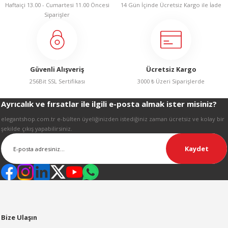
Haftaiçi 13.00 - Cumartesi 11.00 Öncesi
14 Gün İçinde Ücretsiz Kargo ile İade
LERİ
Siparişler
Güvenli Alışveriş
Ücretsiz Kargo
256Bit SSL Sertifikası
3000 ₺ Üzeri Siparişlerde
 KENDİR İPİ
Ayrıcalık ve fırsatlar ile ilgili e-posta almak ister misiniz?
elegantshop.com.tr e-bülten üyeliğinizden istediğiniz zaman ücretsiz ve kolay bir
şekilde çıkış yapabilirsiniz.
LER
Kaydet
Bize Ulaşın