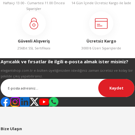
Haftaiçi 13.00 - Cumartesi 11.00 Öncesi
14 Gün İçinde Ücretsiz Kargo ile İade
LERİ
Siparişler
Güvenli Alışveriş
Ücretsiz Kargo
256Bit SSL Sertifikası
3000 ₺ Üzeri Siparişlerde
 KENDİR İPİ
Ayrıcalık ve fırsatlar ile ilgili e-posta almak ister misiniz?
elegantshop.com.tr e-bülten üyeliğinizden istediğiniz zaman ücretsiz ve kolay bir
şekilde çıkış yapabilirsiniz.
LER
Kaydet
Bize Ulaşın