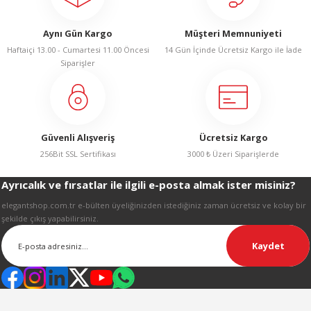
LERİ
Aynı Gün Kargo
Müşteri Memnuniyeti
Haftaiçi 13.00 - Cumartesi 11.00 Öncesi
14 Gün İçinde Ücretsiz Kargo ile İade
Siparişler
 KENDİR İPİ
Güvenli Alışveriş
Ücretsiz Kargo
256Bit SSL Sertifikası
3000 ₺ Üzeri Siparişlerde
Ayrıcalık ve fırsatlar ile ilgili e-posta almak ister misiniz?
LER
elegantshop.com.tr e-bülten üyeliğinizden istediğiniz zaman ücretsiz ve kolay bir
şekilde çıkış yapabilirsiniz.
Kaydet