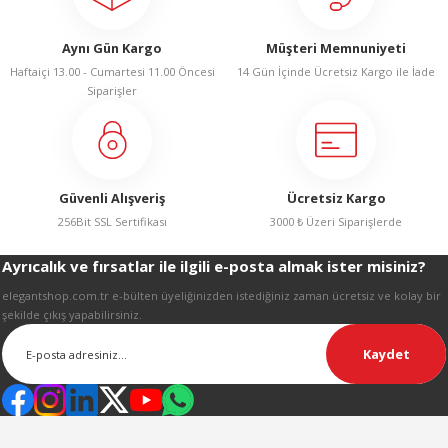
LERİ
Aynı Gün Kargo
Müşteri Memnuniyeti
Haftaiçi 13.00 - Cumartesi 11.00 Öncesi
14 Gün İçinde Ücretsiz Kargo ile İade
Siparişler
 KENDİR İPİ
Güvenli Alışveriş
Ücretsiz Kargo
256Bit SSL Sertifikası
3000 ₺ Üzeri Siparişlerde
Ayrıcalık ve fırsatlar ile ilgili e-posta almak ister misiniz?
LER
elegantshop.com.tr e-bülten üyeliğinizden istediğiniz zaman ücretsiz ve kolay bir
şekilde çıkış yapabilirsiniz.
Kaydet