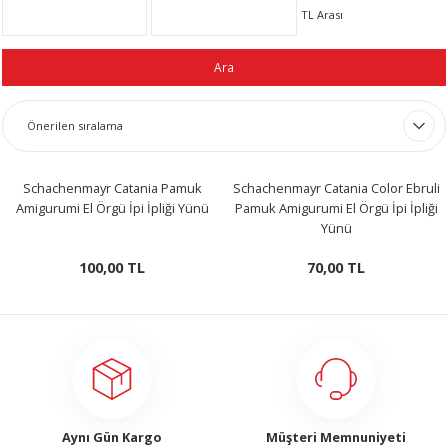
TL Arası
LERİ
Ara
 KENDİR İPİ
Schachenmayr Catania Pamuk
Schachenmayr Catania Color Ebruli
Amigurumi El Örgü İpi İpliği Yünü
Pamuk Amigurumi El Örgü İpi İpliği
Yünü
100,00 TL
70,00 TL
LER
Aynı Gün Kargo
Müşteri Memnuniyeti